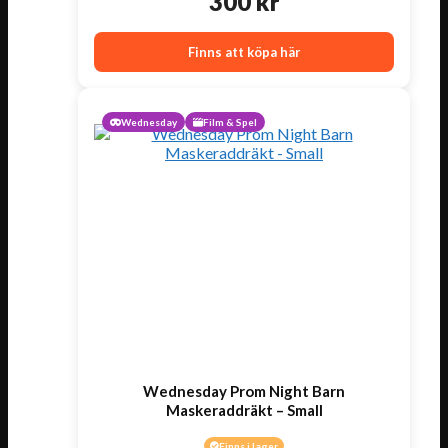
300
kr
Finns att köpa här
Wednesday
Film & Spel
Wednesday Prom Night Barn
Maskeraddräkt – Small
Finns i lager