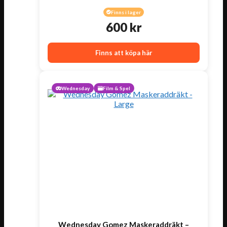
Finns i lager
600
kr
Finns att köpa här
Wednesday
Film & Spel
Wednesday Gomez Maskeraddräkt –