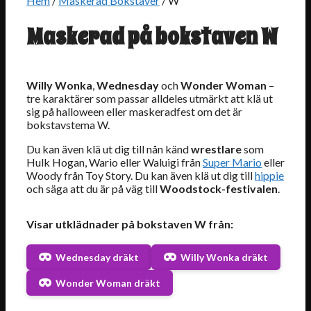
Hem
/
Maskerad Bokstäver
/ W
Maskerad på bokstaven W
Willy Wonka
,
Wednesday
och
Wonder Woman
–
tre karaktärer som passar alldeles utmärkt att klä ut
sig på halloween eller maskeradfest om det är
bokstavstema W.
Du kan även klä ut dig till nån känd
wrestlare
som
Hulk Hogan, Wario eller Waluigi från
Super Mario
eller
Woody från Toy Story. Du kan även klä ut dig till
hippie
och säga att du är på väg till
Woodstock-festivalen
.
Visar utklädnader på bokstaven W från:
Wednesday dräkt
Willy Wonka dräkt
Wonder Woman dräkt