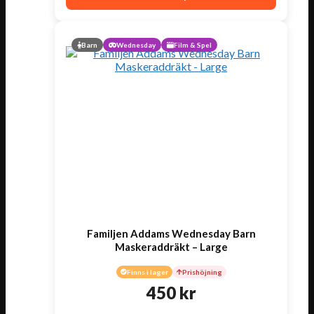
Barn
Wednesday
Film & Spel
Familjen Addams Wednesday Barn
Maskeraddräkt – Large
Finns i lager
Prishöjning
450
kr