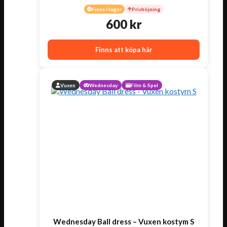
Finns i lager
Prishöjning
600
kr
Finns att köpa här
Vuxen
Wednesday
Film & Spel
Wednesday Ball dress – Vuxen kostym S