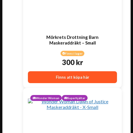
Mörkrets Drottning Barn
Maskeraddräkt – Small
Finns i lager
300
kr
Finns att köpa här
Wonder Woman
Superhjältar