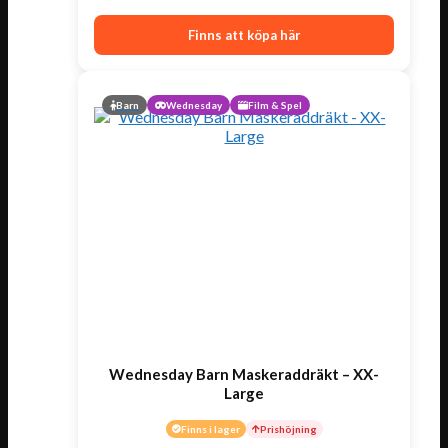
Finns att köpa här
Barn
Wednesday
Film & Spel
Wednesday Barn Maskeraddräkt – XX-
Large
Finns i lager
Prishöjning