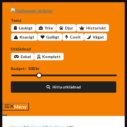
Hoppa
till
innehåll
Tema
Läskigt
Yrke
Djur
Historiskt
Knasigt
Gulligt
Coolt
Vågat
Utklädnad
Enkel
Komplett
Budget:
500 kr
Hitta utklädnad
Meny