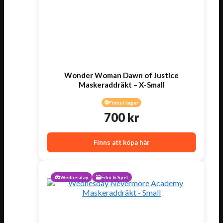
Wonder Woman Dawn of Justice
Maskeraddräkt – X-Small
Finns i lager
700
kr
Finns att köpa här
Wednesday
Film & Spel