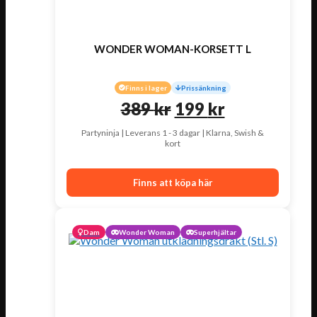
WONDER WOMAN-KORSETT L
Finns i lager
Prissänkning
Det
Det
389
kr
199
kr
ursprungliga
nuvarande
Partyninja | Leverans 1 - 3 dagar | Klarna, Swish &
kort
priset
priset
var:
är:
Finns att köpa här
389 kr.
199 kr.
Dam
Wonder Woman
Superhjältar