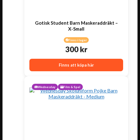
Gotisk Student Barn Maskeraddräkt –
X-Small
Finns i lager
300
kr
Finns att köpa här
Wednesday
Film & Spel