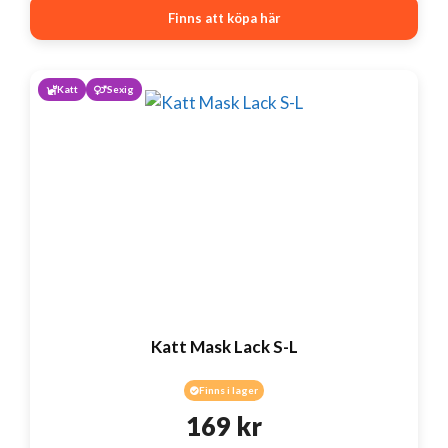
Finns att köpa här
priset
priset
var:
är:
Katt
Sexig
395 kr.
295 kr.
Katt Mask Lack S-L
Finns i lager
169
kr