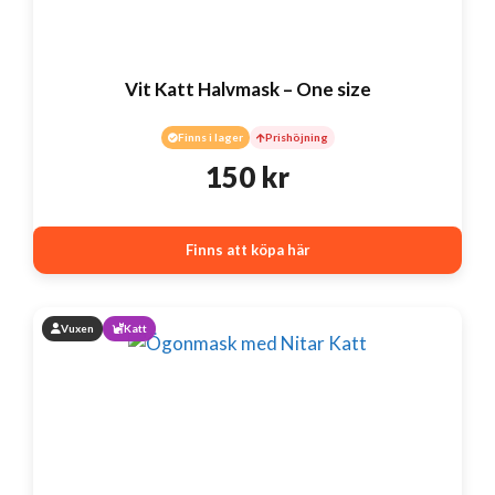
Vit Katt Halvmask – One size
Finns i lager
Prishöjning
150
kr
Finns att köpa här
Vuxen
Katt