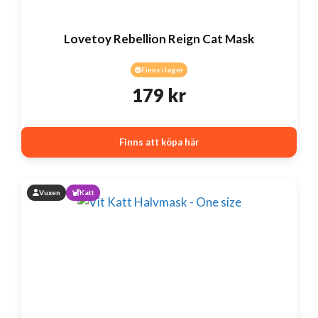
Lovetoy Rebellion Reign Cat Mask
Finns i lager
179
kr
Finns att köpa här
Vuxen
Katt