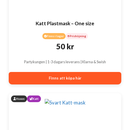
Katt Plastmask – One size
Finns i lager
Prishöjning
50
kr
Partykungen | 1-3 dagars leverans | Klarna & Swish
Finns att köpa här
Vuxen
Katt