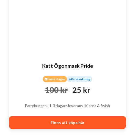
Katt Ögonmask Pride
Finns i lager
Prissänkning
Det
Det
100
kr
25
kr
ursprungliga
nuvarande
Partykungen | 1-3 dagars leverans | Klarna & Swish
priset
priset
var:
är:
Finns att köpa här