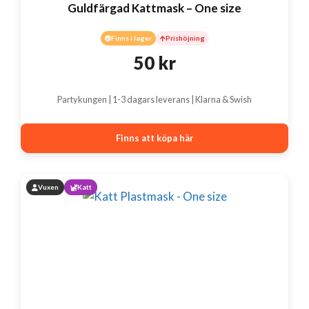
Guldfärgad Kattmask – One size
Finns i lager
Prishöjning
50
kr
Partykungen | 1-3 dagars leverans | Klarna & Swish
Finns att köpa här
Vuxen
Katt