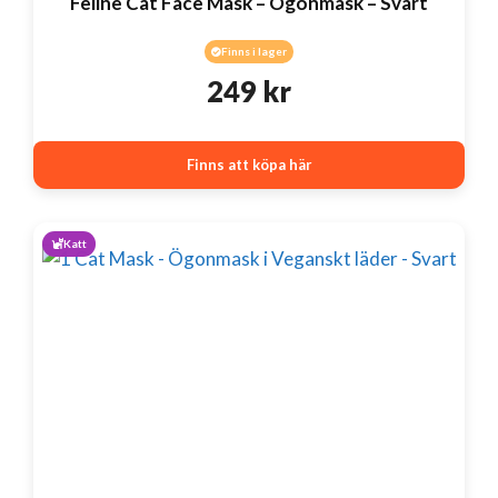
Feline Cat Face Mask – Ögonmask – Svart
Finns i lager
249
kr
Finns att köpa här
Katt