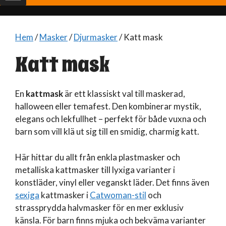
Hem
/
Masker
/
Djurmasker
/ Katt mask
Katt mask
En
kattmask
är ett klassiskt val till maskerad,
halloween eller temafest. Den kombinerar mystik,
elegans och lekfullhet – perfekt för både vuxna och
barn som vill klä ut sig till en smidig, charmig katt.
Här hittar du allt från enkla plastmasker och
metalliska kattmasker till lyxiga varianter i
konstläder, vinyl eller veganskt läder. Det finns även
sexiga
kattmasker i
Catwoman-stil
och
strassprydda halvmasker för en mer exklusiv
känsla. För barn finns mjuka och bekväma varianter