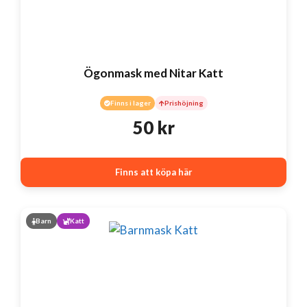
Ögonmask med Nitar Katt
Finns i lager
Prishöjning
50
kr
Finns att köpa här
Barn
Katt