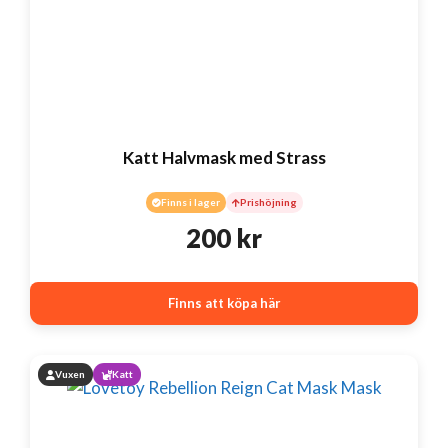
Katt Halvmask med Strass
Finns i lager
Prishöjning
200
kr
Finns att köpa här
Vuxen
Katt