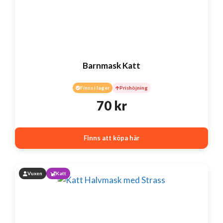
Barnmask Katt
Finns i lager
Prishöjning
70
kr
Finns att köpa här
Vuxen
Katt