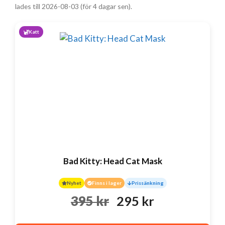
lades till 2026-08-03 (för 4 dagar sen).
Katt
Bad Kitty: Head Cat Mask
Nyhet
Finns i lager
Prissänkning
Det
Det
395
kr
295
kr
ursprungliga
nuvarande