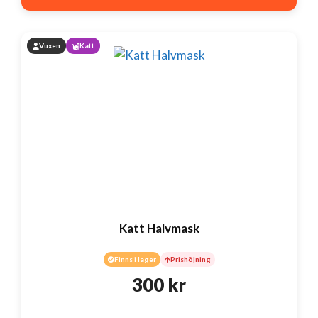
Vuxen
Katt
Katt Halvmask
Finns i lager
Prishöjning
300
kr