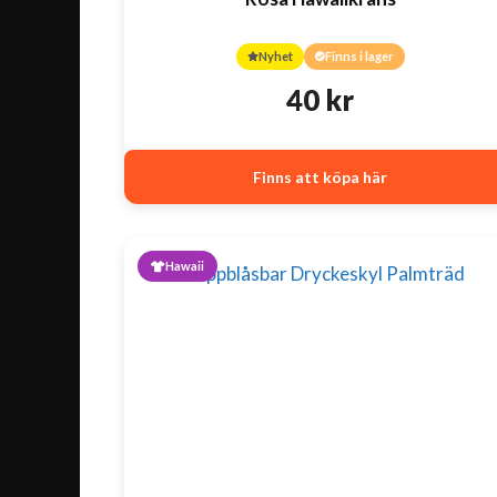
Nyhet
Finns i lager
40
kr
Finns att köpa här
Hawaii