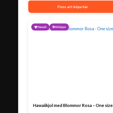
Finns att köpa här
Hawaii
Möhippa
Hawaiikjol med Blommor Rosa – One size