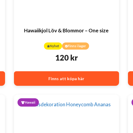
Hawaiikjol Löv & Blommor – One size
Nyhet
Finns i lager
120
kr
Finns att köpa här
Hawaii