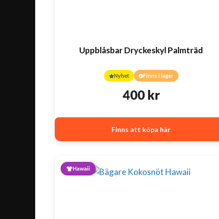
Uppblåsbar Dryckeskyl Palmträd
Nyhet
Finns i lager
400
kr
Finns att köpa här
Hawaii