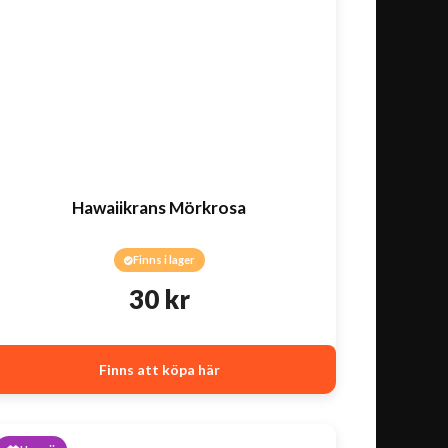
Hawaiikrans Mörkrosa
Finns i lager
30
kr
Finns att köpa här