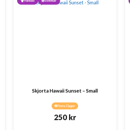
Hawaii
Sommar
Skjorta Hawaii Sunset – Small
Finns i lager
250
kr