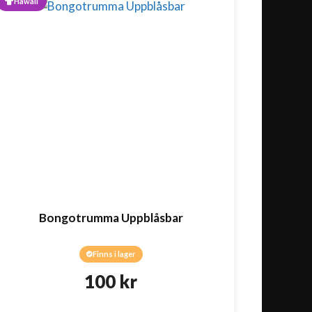
Hawaii
Bongotrumma Uppblåsbar
Finns i lager
100
kr