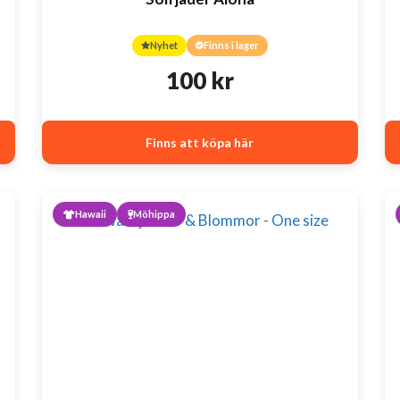
Nyhet
Finns i lager
100
kr
Finns att köpa här
Hawaii
Möhippa