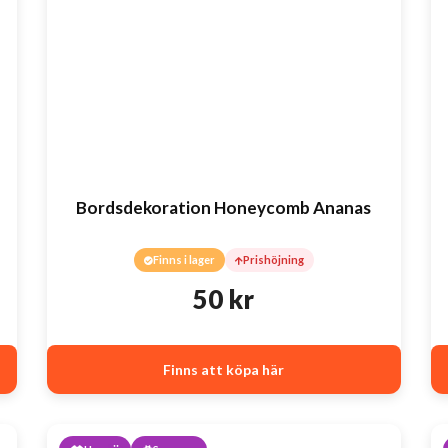
Bordsdekoration Honeycomb Ananas
Finns i lager
Prishöjning
50
kr
Finns att köpa här