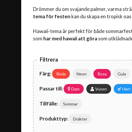
Drömmer du om svajande palmer, varma strände
tema för festen
kan du skapa en tropisk oas
Hawaii-tema är perfekt för både sommarfest
som
har med hawaii att göra
som utklädnader
Filtrera
Färg:
Röda
Neon
Rosa
Gula
Passar till:
Dam
Vuxen
Herr
Tillfälle:
Sommar
Produkttyp:
Dräkter