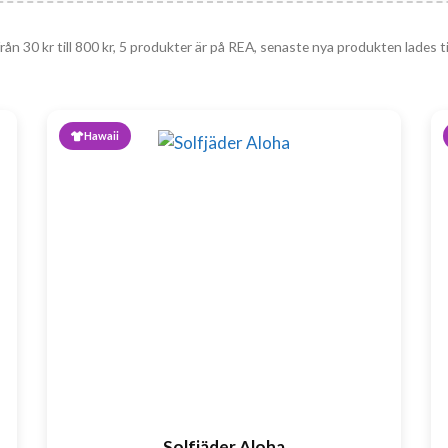
från
30
kr
till
800
kr
, 5 produkter är på REA, senaste nya produkten lades ti
Hawaii
Solfjäder Aloha