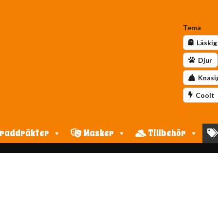
Tema
Läskig
Djur
Knasi
Coolt
raddräkter
Masker
Tillbehör