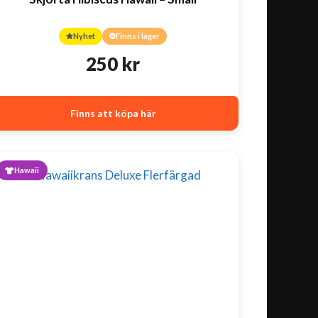
Nyhet
Finns i lager
250
kr
Finns att köpa här
Hawaii