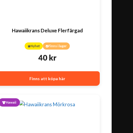
Hawaiikrans Deluxe Flerfärgad
Nyhet
Finns i lager
40
kr
Finns att köpa här
Hawaii