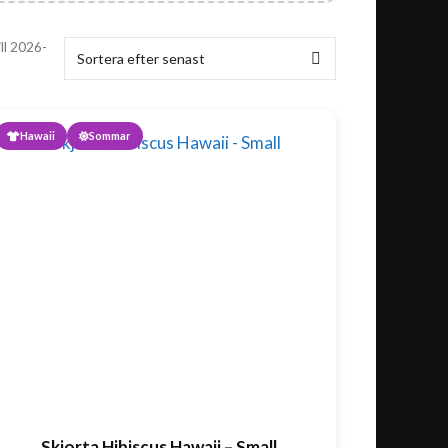
ll 2026-
Hawaii
Sommar
Skjorta Hibiscus Hawaii – Small