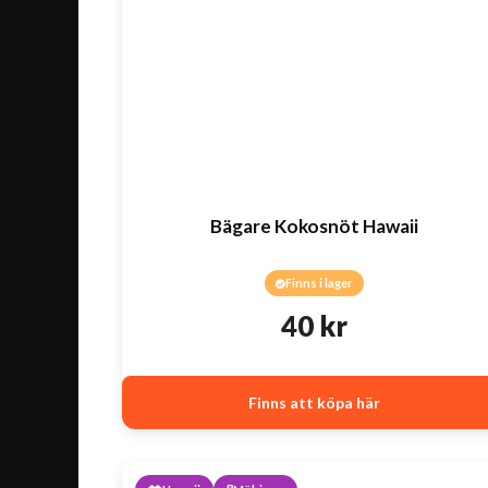
Bägare Kokosnöt Hawaii
Finns i lager
40
kr
Finns att köpa här