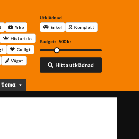
Utklädnad
t
Yrke
Enkel
Komplett
Historiskt
Budget:
500 kr
gt
Gulligt
Vågat
Hitta utklädnad
Tema