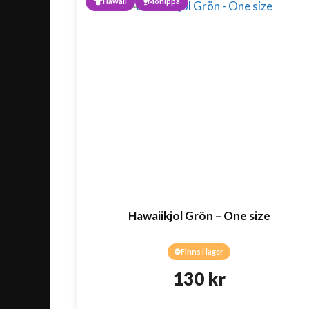
Hawaii
Möhippa
Hawaiikjol Grön – One size
Finns i lager
130
kr