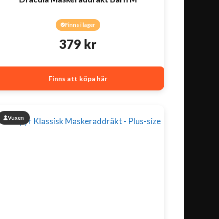
Finns i lager
379
kr
Finns att köpa här
Vuxen