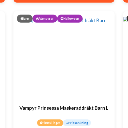
199 kr.
99 kr.
Barn
Vampyrer
Halloween
Vampyr Prinsessa Maskeraddräkt Barn L
Finns i lager
Prissänkning