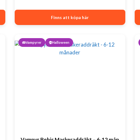
Finns att köpa här
Vampyrer
Halloween
Vampyr Bebis Maskeraddräkt – 6-12 mån