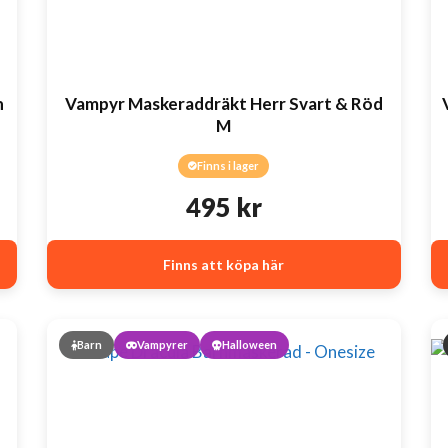
n
Vampyr Maskeraddräkt Herr Svart & Röd
M
Finns i lager
495
kr
a
ande
Finns att köpa här
.
Barn
Vampyrer
Halloween