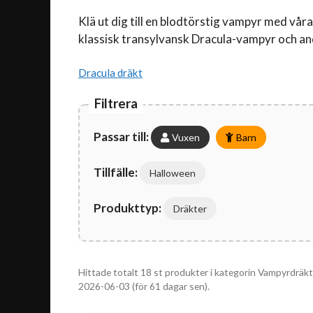
Klä ut dig till en blodtörstig vampyr med vår
klassisk transylvansk Dracula-vampyr och and
Dracula dräkt
Filtrera
Passar till:
Vuxen
Barn
Tillfälle:
Halloween
Produkttyp:
Dräkter
Hittade totalt 18 st produkter i kategorin Vampyrdräkte
2026-06-03 (för 61 dagar sen).