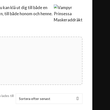
kan klä ut dig till både en
n, till både honom och henne.
lades till