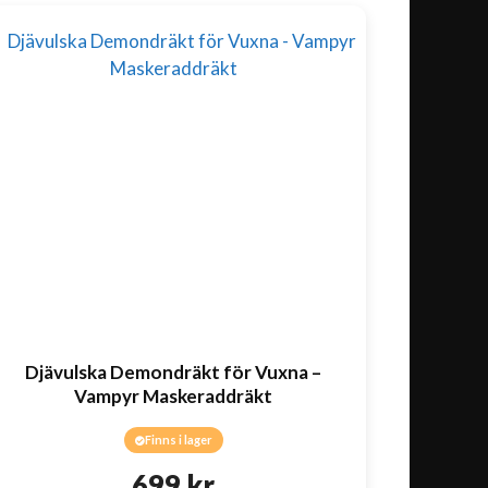
Djävulska Demondräkt för Vuxna –
Vampyr Maskeraddräkt
Finns i lager
699
kr