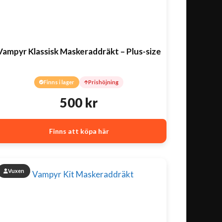
Vampyr Klassisk Maskeraddräkt – Plus-size
Finns i lager
Prishöjning
500
kr
Finns att köpa här
Vuxen