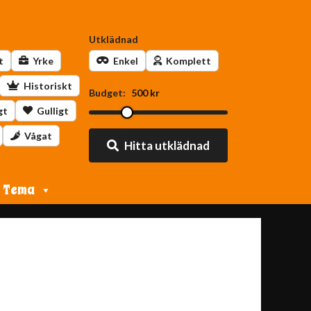
Utklädnad
t
Yrke
Enkel
Komplett
Historiskt
Budget:
500 kr
gt
Gulligt
Vågat
Hitta utklädnad
Tema