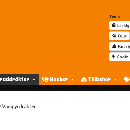
Tema
Läskig
Djur
Knasi
Coolt
raddräkter
Masker
Tillbehör
/ Vampyrdräkter