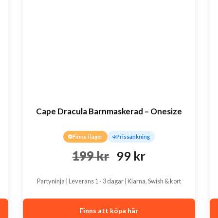
Cape Dracula Barnmaskerad – Onesize
Finns i lager
Prissänkning
Det
Det
199
kr
99
kr
ursprungliga
nuvarande
Partyninja | Leverans 1 - 3 dagar | Klarna, Swish & kort
priset
priset
var:
är:
Finns att köpa här