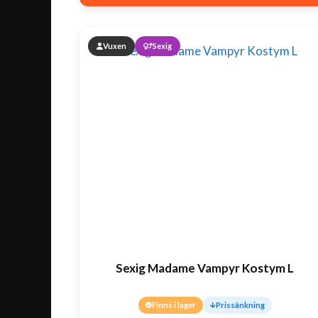
Vuxen
Sexig
Sexig Madame Vampyr Kostym L
Finns i lager
Prissänkning