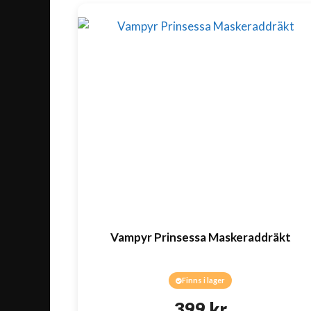
Vampyr Prinsessa Maskeraddräkt
Finns i lager
399
kr