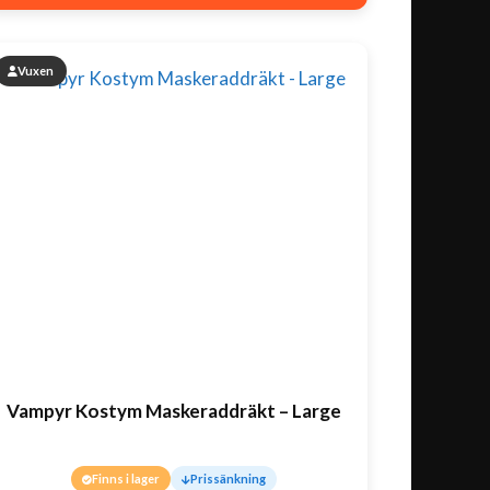
Vuxen
Vampyr Kostym Maskeraddräkt – Large
Finns i lager
Prissänkning