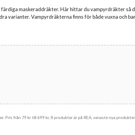
a färdiga maskeraddräkter. Här hittar du vampyrdräkter så du 
ra varianter. Vampyrdräkterna finns för både vuxna och bar
r. Pris från
79
kr
till
699
kr
, 8 produkter är på REA, senaste nya produkten 