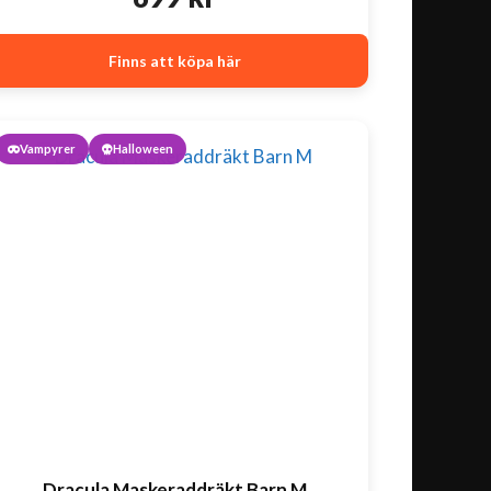
Finns att köpa här
Vampyrer
Halloween
Dracula Maskeraddräkt Barn M