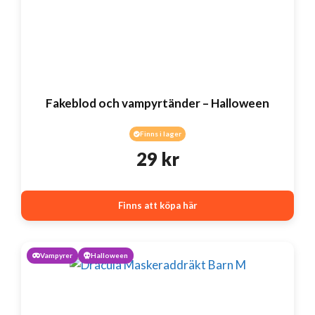
Fakeblod och vampyrtänder – Halloween
Finns i lager
29
kr
Finns att köpa här
Vampyrer
Halloween