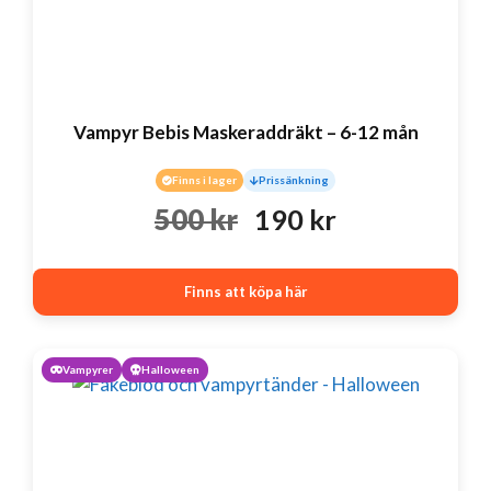
Vampyr Bebis Maskeraddräkt – 6-12 mån
Finns i lager
Prissänkning
Det
Det
500
kr
190
kr
ursprungliga
nuvarande
Finns att köpa här
priset
priset
var:
är:
Vampyrer
Halloween
500 kr.
190 kr.