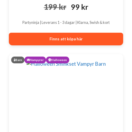
Det
Det
199
kr
99
kr
ursprungliga
nuvarande
Partyninja | Leverans 1 - 3 dagar | Klarna, Swish & kort
priset
priset
var:
är:
Finns att köpa här
199 kr.
99 kr.
Barn
Vampyrer
Halloween