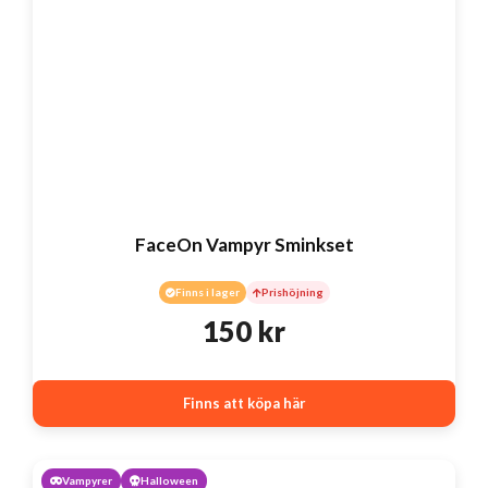
FaceOn Vampyr Sminkset
Finns i lager
Prishöjning
150
kr
Finns att köpa här
Vampyrer
Halloween