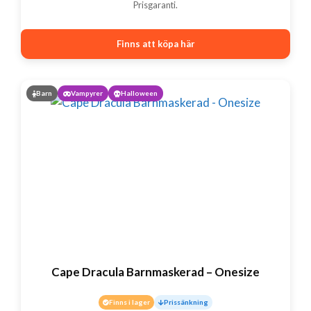
priset
priset
Prisgaranti.
var:
är:
Finns att köpa här
39 kr.
19 kr.
Barn
Vampyrer
Halloween
Cape Dracula Barnmaskerad – Onesize
Finns i lager
Prissänkning