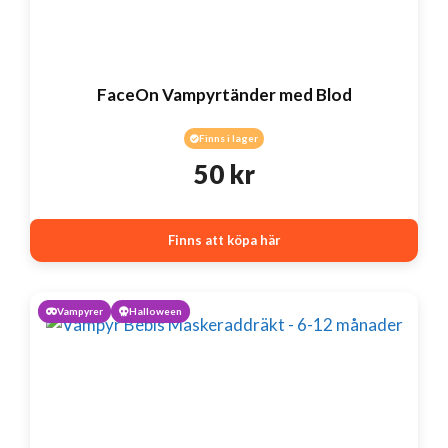
FaceOn Vampyrtänder med Blod
Finns i lager
50
kr
Finns att köpa här
Vampyrer
Halloween