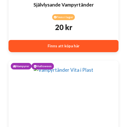
Självlysande Vampyrtänder
Finns i lager
20
kr
Finns att köpa här
Vampyrer
Halloween