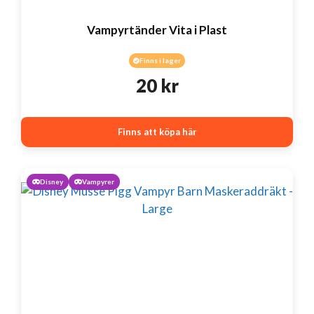
Vampyrtänder Vita i Plast
Finns i lager
20
kr
Finns att köpa här
Disney
Vampyrer