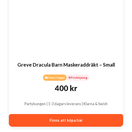
Greve Dracula Barn Maskeraddräkt – Small
Finns i lager
Prishöjning
400
kr
Partykungen | 1-3 dagars leverans | Klarna & Swish
Finns att köpa här