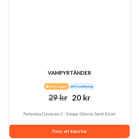
VAMPYRTÄNDER
Finns i lager
Prissänkning
Det
Det
29
kr
20
kr
ursprungliga
nuvarande
Partyninja | Leverans 1 - 3 dagar | Klarna, Swish & kort
priset
priset
var:
är:
Finns att köpa här