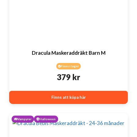
Dracula Maskeraddräkt Barn M
Finns i lager
379
kr
Finns att köpa här
Vampyrer
Halloween