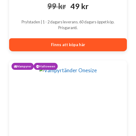
Det
Det
99
kr
49
kr
ursprungliga
nuvarande
Prylstaden | 1 - 2 dagars leverans. 60 dagars öppet köp.
priset
priset
Prisgaranti.
var:
är:
Finns att köpa här
99 kr.
49 kr.
Vampyrer
Halloween