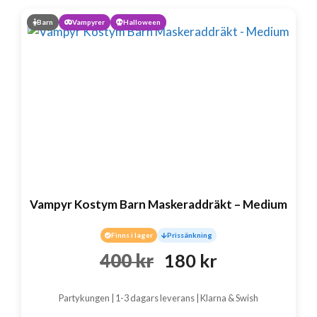
Barn
Vampyrer
Halloween
Vampyr Kostym Barn Maskeraddräkt – Medium
Finns i lager
Prissänkning
Det
Det
400
kr
180
kr
ursprungliga
nuvarande
Partykungen | 1-3 dagars leverans | Klarna & Swish
priset
priset