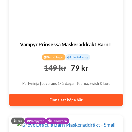
Vampyr Prinsessa Maskeraddräkt Barn L
Finns i lager
Prissänkning
Det
Det
149
kr
79
kr
ursprungliga
nuvarande
Partyninja | Leverans 1 - 3 dagar | Klarna, Swish & kort
priset
priset
var:
är:
Finns att köpa här
149 kr.
79 kr.
Barn
Vampyrer
Halloween