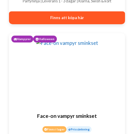
Partyninja | Leverans 1 - 3 dagar | Klarna, Swish & kort
priset
priset
var:
är:
Finns att köpa här
79 kr.
39 kr.
Vampyrer
Halloween
Face-on vampyr sminkset
Finns i lager
Prissänkning