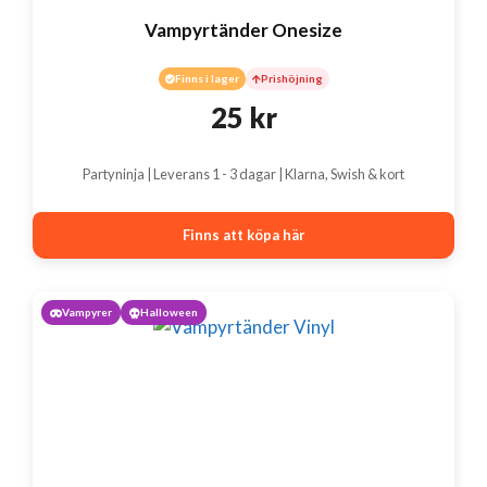
Vampyrtänder Onesize
Finns i lager
Prishöjning
25
kr
Partyninja | Leverans 1 - 3 dagar | Klarna, Swish & kort
Finns att köpa här
Vampyrer
Halloween