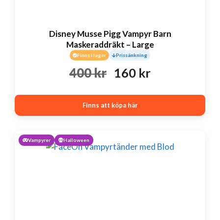
Disney Musse Pigg Vampyr Barn
Maskeraddräkt – Large
Finns i lager
Prissänkning
Det
Det
400
kr
160
kr
ursprungliga
nuvarande
Finns att köpa här
priset
priset
var:
är:
Vampyrer
Halloween
400 kr.
160 kr.