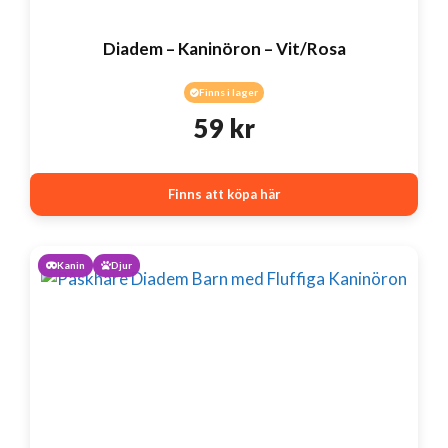
Diadem – Kaninöron – Vit/Rosa
Finns i lager
59
kr
Finns att köpa här
Kanin
Djur