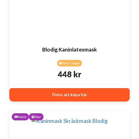
Blodig Kaninlatexmask
Finns i lager
448
kr
Finns att köpa här
Kanin
Djur