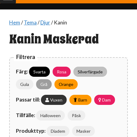
Hem
/
Tema
/
Djur
/ Kanin
Kanin Maskerad
Filtrera
Färg:
Svarta
Rosa
Silverfärgade
Gula
Grå
Orange
Passar till:
Vuxen
Barn
Dam
Tillfälle:
Halloween
Påsk
Produkttyp:
Diadem
Masker