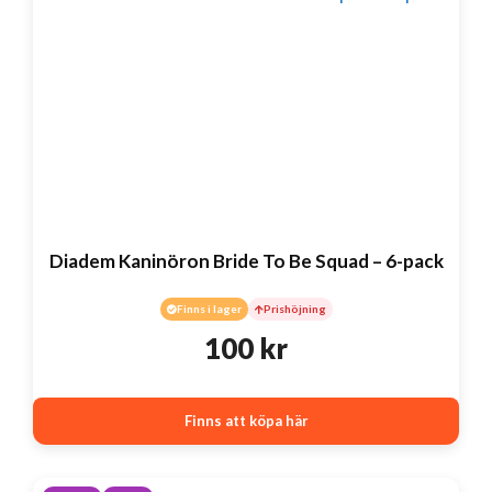
Diadem Kaninöron Bride To Be Squad – 6-pack
Finns i lager
Prishöjning
100
kr
Finns att köpa här