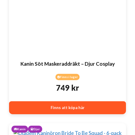
Kanin Söt Maskeraddräkt – Djur Cosplay
Finns i lager
749
kr
Finns att köpa här
Kanin
Djur