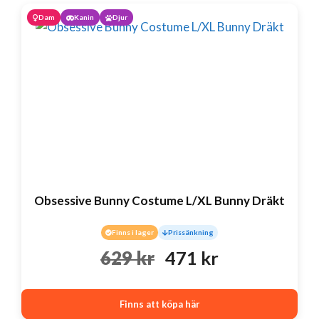
var:
är:
Dam
Kanin
Djur
350 kr.
140 kr.
Obsessive Bunny Costume L/XL Bunny Dräkt
Finns i lager
Prissänkning
Det
Det
629
kr
471
kr
ursprungliga
nuvarande
Finns att köpa här
priset
priset