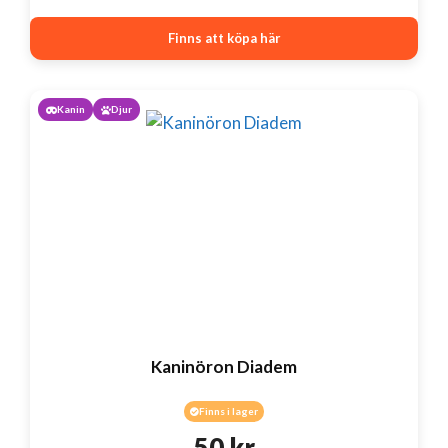
Finns att köpa här
Kanin
Djur
Kaninöron Diadem
Finns i lager
50
kr