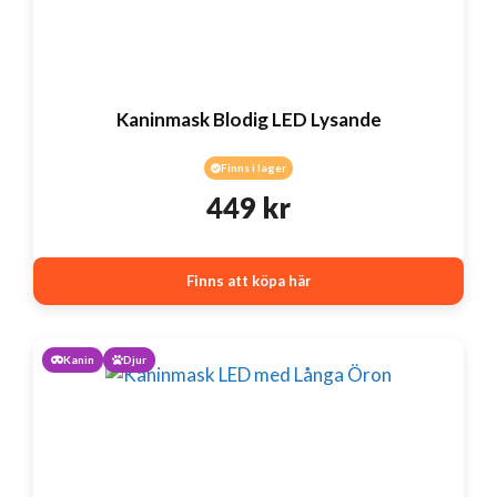
Kaninmask Blodig LED Lysande
Finns i lager
449
kr
Finns att köpa här
Kanin
Djur