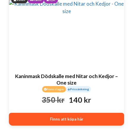
Kaninmask Dödskalle med Nitar och Kedjor –
One size
Finns i lager
Prissänkning
Det
Det
350
kr
140
kr
ursprungliga
nuvarande
Finns att köpa här
priset
priset