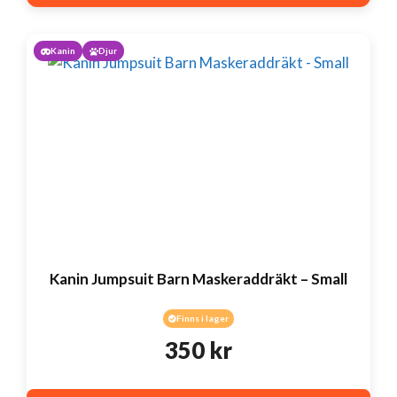
Kanin
Djur
Kanin Jumpsuit Barn Maskeraddräkt – Small
Finns i lager
350
kr