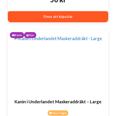
Finns att köpa här
Kanin
Djur
Kanin i Underlandet Maskeraddräkt – Large
Finns i lager