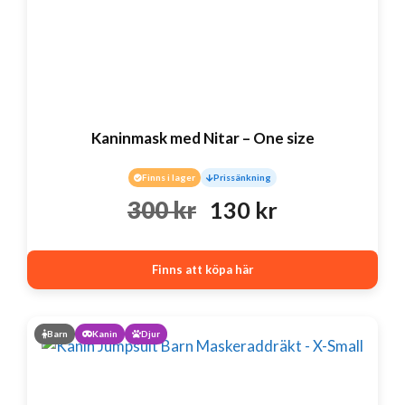
Kaninmask med Nitar – One size
Finns i lager
Prissänkning
Det
Det
300
kr
130
kr
ursprungliga
nuvarande
Finns att köpa här
priset
priset
var:
är:
Barn
Kanin
Djur
300 kr.
130 kr.