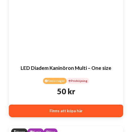
LED Diadem Kaninöron Multi – One size
Finns i lager
Prishöjning
50
kr
Finns att köpa här
Vuxen
Kanin
Djur