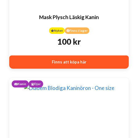
Mask Plysch Läskig Kanin
Nyhet
Finns i lager
100
kr
Finns att köpa här
Kanin
Djur