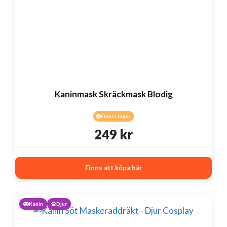
Kaninmask Skräckmask Blodig
Finns i lager
249
kr
Finns att köpa här
Kanin
Djur