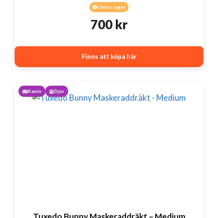
Finns i lager
700
kr
Finns att köpa här
Kanin
Djur
Tuxedo Bunny Maskeraddräkt – Medium