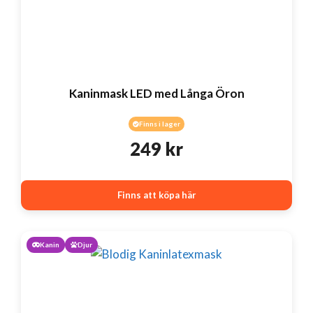
Kaninmask LED med Långa Öron
Finns i lager
249
kr
Finns att köpa här
Kanin
Djur