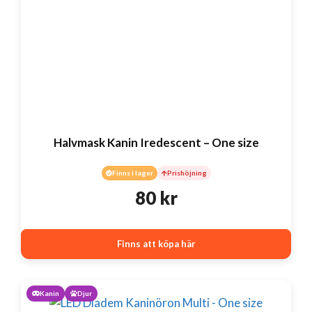
Halvmask Kanin Iredescent – One size
Finns i lager
Prishöjning
80
kr
Finns att köpa här
Kanin
Djur