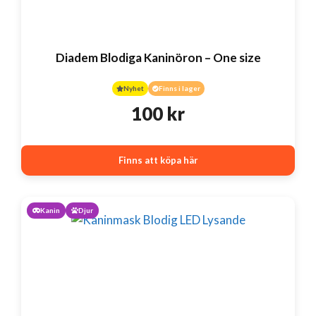
Diadem Blodiga Kaninöron – One size
Nyhet
Finns i lager
100
kr
Finns att köpa här
Kanin
Djur