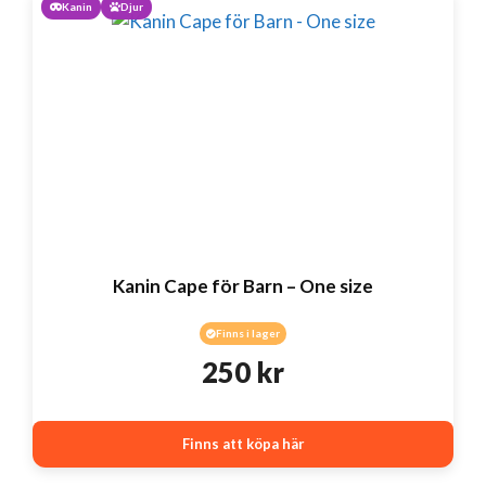
Kanin
Djur
Kanin Cape för Barn – One size
Finns i lager
250
kr
Finns att köpa här