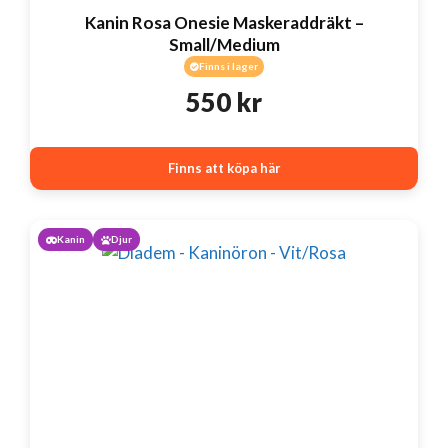
Kanin Rosa Onesie Maskeraddräkt –
Small/Medium
Finns i lager
550
kr
Finns att köpa här
Kanin
Djur