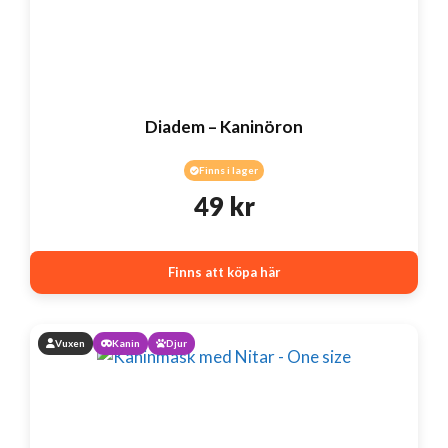
Diadem – Kaninöron
Finns i lager
49
kr
Finns att köpa här
Vuxen
Kanin
Djur