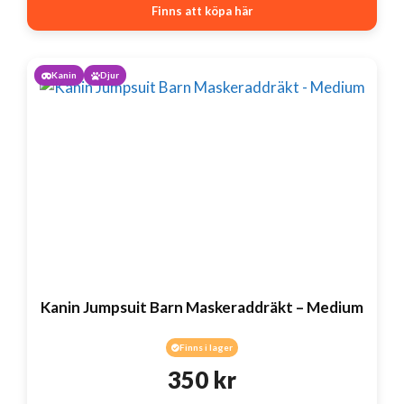
Finns att köpa här
Kanin
Djur
Kanin Jumpsuit Barn Maskeraddräkt – Medium
Finns i lager
350
kr