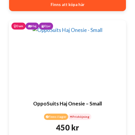
Finns att köpa här
Dam
Haj
Djur
OppoSuits Haj Onesie – Small
Finns i lager
Prishöjning
450
kr