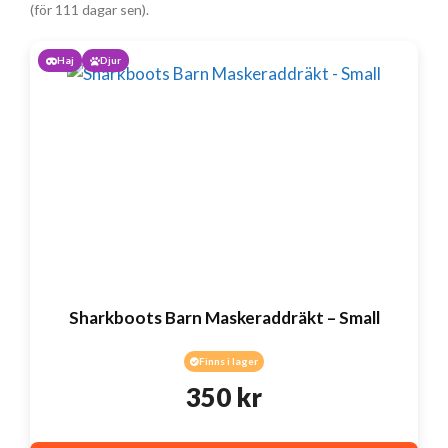
(för 111 dagar sen).
Haj
Djur
Sharkboots Barn Maskeraddräkt – Small
Finns i lager
350
kr