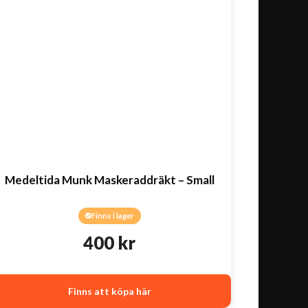
Medeltida Munk Maskeraddräkt – Small
Finns i lager
400
kr
Finns att köpa här