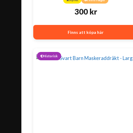
300
kr
Finns att köpa här
Historisk