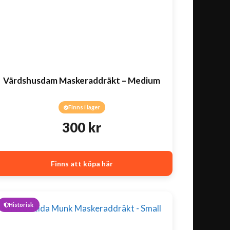
Värdshusdam Maskeraddräkt – Medium
Finns i lager
300
kr
Finns att köpa här
Historisk