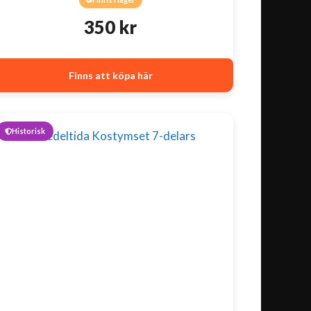
350
kr
Finns att köpa här
Historisk