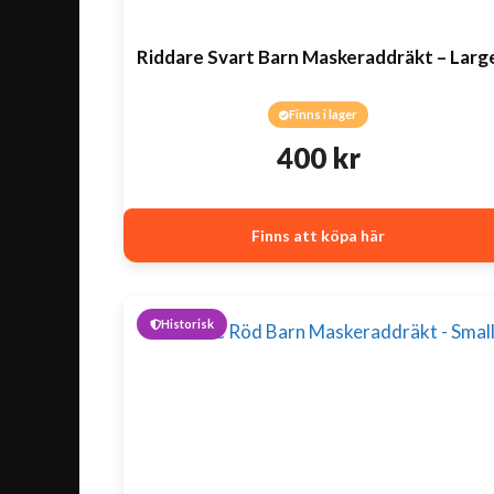
Riddare Svart Barn Maskeraddräkt – Larg
Finns i lager
400
kr
Finns att köpa här
Historisk