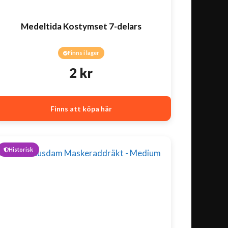
Medeltida Kostymset 7-delars
Finns i lager
2
kr
Finns att köpa här
Historisk