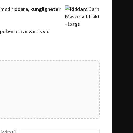
od med
riddare
,
kungligheter
 epoken och används vid
lades till