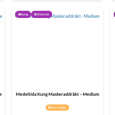
Kung
Historisk
e
Medeltida Kung Maskeraddräkt – Medium
Finns i lager