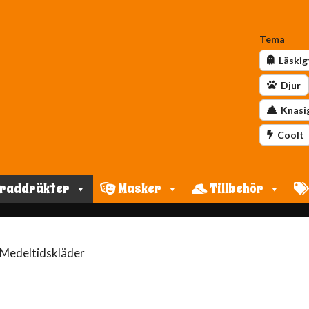
Tema
Läskig
Djur
Knasi
Coolt
raddräkter
Masker
Tillbehör
 Medeltidskläder