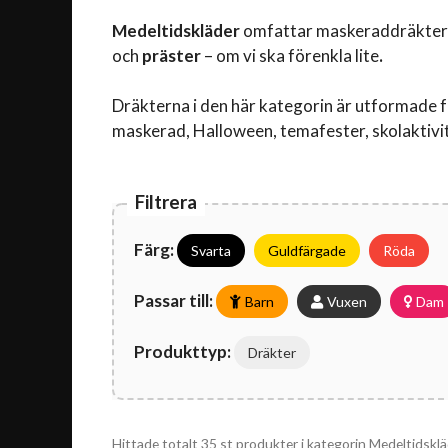
Medeltidskläder
omfattar maskeraddräkter 
och
präster
– om vi ska förenkla lite
.
Dräkterna i den här kategorin är utformade f
maskerad, Halloween, temafester, skolaktivi
Filtrera
Färg:
Svarta
Guldfärgade
Röda
Passar till:
Barn
Vuxen
Dam
Produkttyp:
Dräkter
Hittade totalt 35 st produkter i kategorin Medeltidsklä