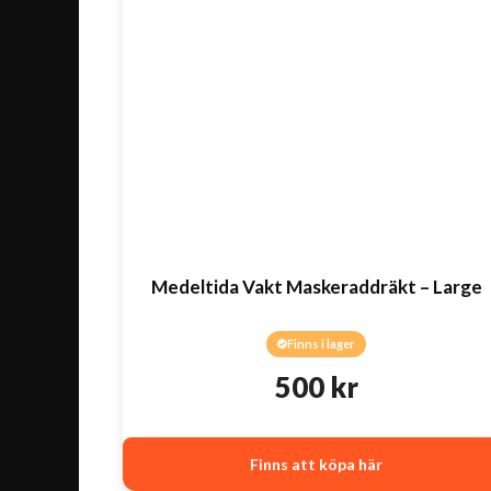
Medeltida Vakt Maskeraddräkt – Large
Finns i lager
500
kr
Finns att köpa här