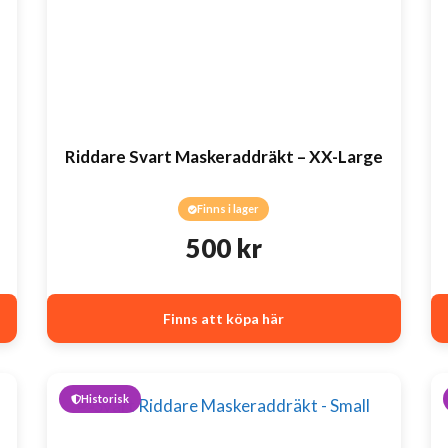
Riddare Svart Maskeraddräkt – XX-Large
Finns i lager
500
kr
Finns att köpa här
Historisk