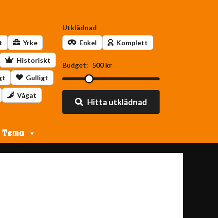
Utklädnad
t
Yrke
Enkel
Komplett
Historiskt
Budget:
500 kr
gt
Gulligt
Vågat
Hitta utklädnad
Tema