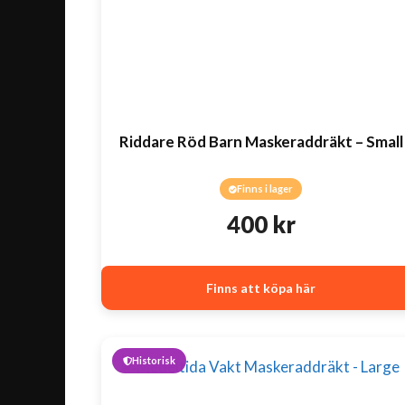
Riddare Röd Barn Maskeraddräkt – Small
Finns i lager
400
kr
Finns att köpa här
Historisk