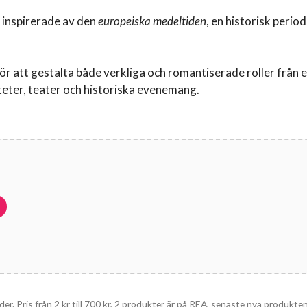
inspirerade av den
europeiska medeltiden
, en historisk peri
ör att gestalta både verkliga och romantiserade roller från
teter, teater och historiska evenemang.
der. Pris från
2
kr
till
700
kr
, 2 produkter är på REA, senaste nya produkten 