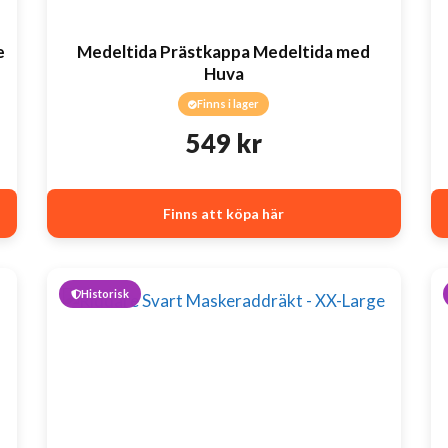
e
Medeltida Prästkappa Medeltida med
Huva
Finns i lager
549
kr
Finns att köpa här
Historisk