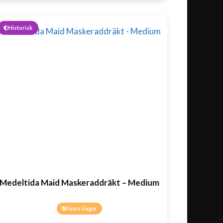
Historisk
Medeltida Maid Maskeraddräkt – Medium
Finns i lager