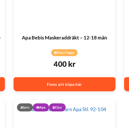
–
Apa Bebis Maskeraddräkt – 12-18 mån
Finns i lager
400
kr
Finns att köpa här
Barn
Apa
Djur