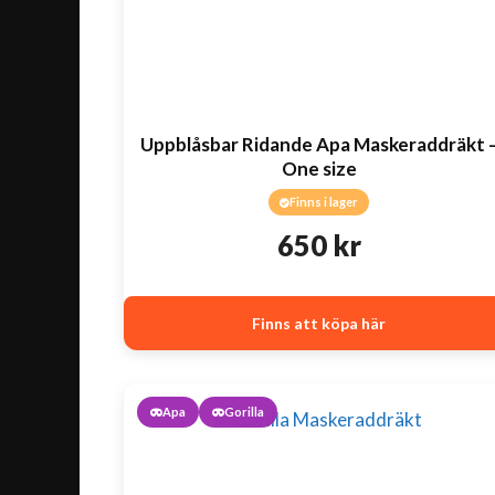
Uppblåsbar Ridande Apa Maskeraddräkt 
One size
Finns i lager
650
kr
Finns att köpa här
Apa
Gorilla