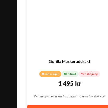
Gorilla Maskeraddräkt
Finns i lager
Fri frakt
Prishöjning
1 495
kr
Partyninja | Leverans 1 - 3 dagar | Klarna, Swish & kort