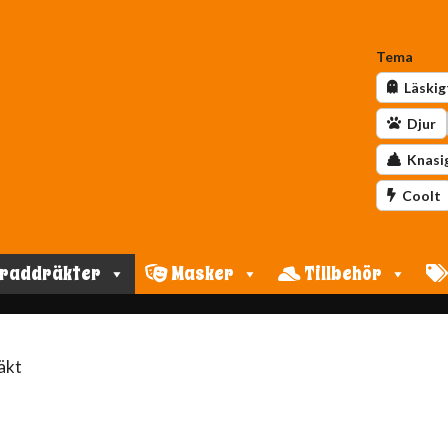
Tema
Läskig
Djur
Knasi
Coolt
raddräkter
Masker
Tillbehör
äkt