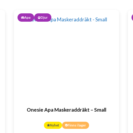
Apa
Djur
Onesie Apa Maskeraddräkt – Small
Nyhet
Finns i lager