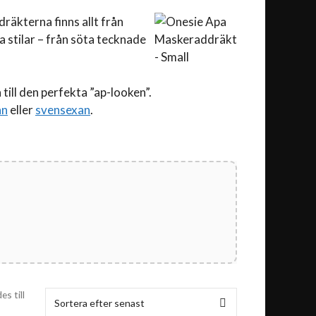
dräkterna finns allt från
 stilar – från söta tecknade
till den perfekta ”ap-looken”.
an
eller
svensexan
.
s till