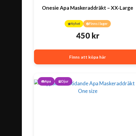
Onesie Apa Maskeraddräkt – XX-Large
Nyhet
Finns i lager
450
kr
Finns att köpa här
Apa
Djur