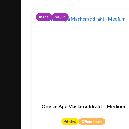
Apa
Djur
Onesie Apa Maskeraddräkt – Medium
Nyhet
Finns i lager