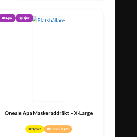
Apa
Djur
Onesie Apa Maskeraddräkt – X-Large
Nyhet
Finns i lager