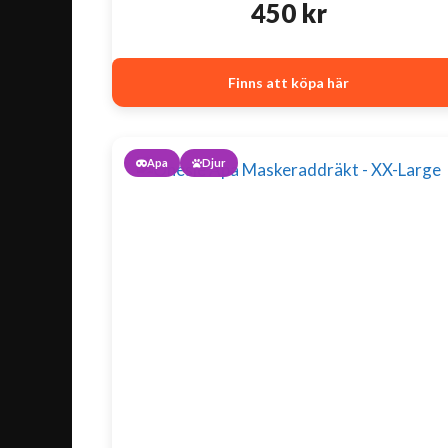
450
kr
Finns att köpa här
Apa
Djur