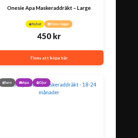
Onesie Apa Maskeraddräkt – Large
Nyhet
Finns i lager
450
kr
Finns att köpa här
Barn
Apa
Djur