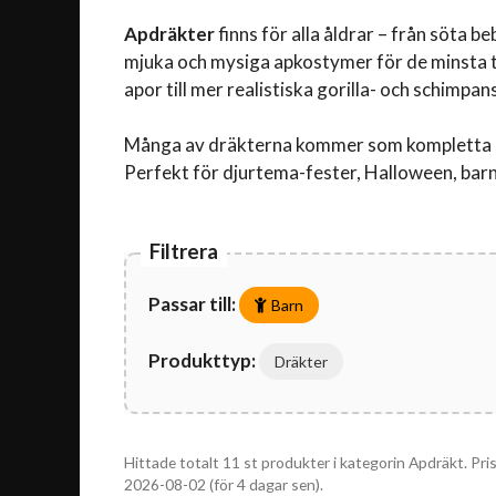
Apdräkter
finns för alla åldrar – från söta b
mjuka och mysiga apkostymer för de minsta ti
apor till mer realistiska gorilla- och schimpan
Många av dräkterna kommer som kompletta set m
Perfekt för djurtema-fester, Halloween, barnka
Filtrera
Passar till:
Barn
Produkttyp:
Dräkter
Hittade totalt 11 st produkter i kategorin Apdräkt. Pri
2026-08-02 (för 4 dagar sen).