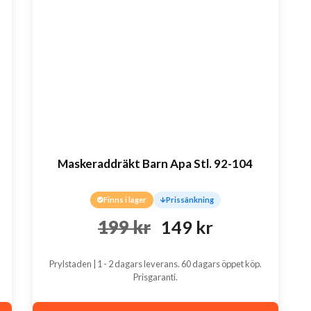
Maskeraddräkt Barn Apa Stl. 92-104
Finns i lager
Prissänkning
Det
Det
199
kr
149
kr
ursprungliga
nuvarande
Prylstaden | 1 - 2 dagars leverans. 60 dagars öppet köp.
priset
priset
Prisgaranti.
var:
är: