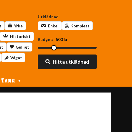
Utklädnad
t
Yrke
Enkel
Komplett
Historiskt
Budget:
500 kr
gt
Gulligt
Vågat
Hitta utklädnad
Tema