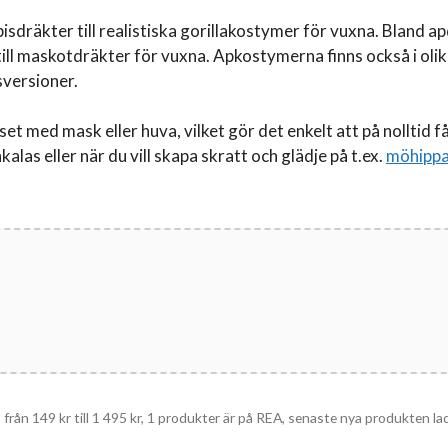
ebisdräkter till realistiska gorillakostymer för vuxna. Bland ap
ll maskotdräkter för vuxna. Apkostymerna finns också i olika
sversioner.
ed mask eller huva, vilket gör det enkelt att på nolltid få 
las eller när du vill skapa skratt och glädje på t.ex.
möhipp
s från
149
kr
till
1 495
kr
, 1 produkter är på REA, senaste nya produkten lade