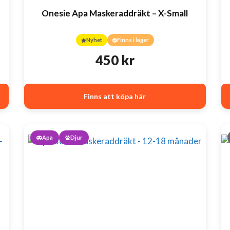
Onesie Apa Maskeraddräkt – X-Small
Nyhet
Finns i lager
450
kr
Finns att köpa här
Apa
Djur