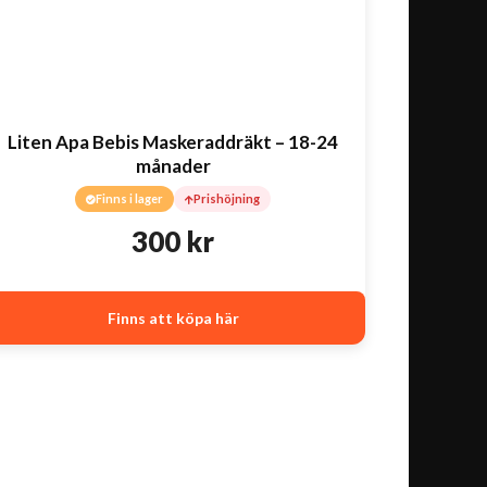
Liten Apa Bebis Maskeraddräkt – 18-24
månader
Finns i lager
Prishöjning
300
kr
Finns att köpa här