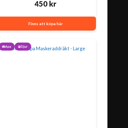
450
kr
Finns att köpa här
Apa
Djur