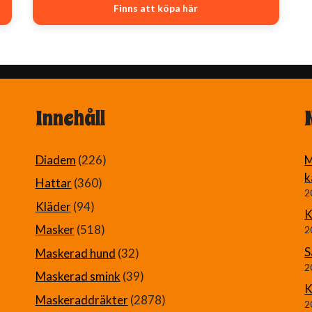
Finns att köpa här
199 kr.
149 kr.
Innehåll
Diadem
(226)
M
k
Hattar
(360)
2
Kläder
(94)
K
Masker
(518)
2
S
Maskerad hund
(32)
2
Maskerad smink
(39)
K
Maskeraddräkter
(2878)
2