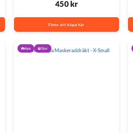
450
kr
Finns att köpa här
Apa
Djur