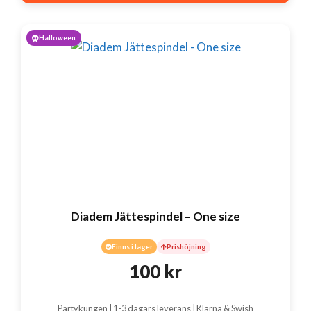
Halloween
Diadem Jättespindel – One size
Finns i lager
Prishöjning
100
kr
Partykungen | 1-3 dagars leverans | Klarna & Swish