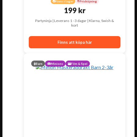
Finns i lager
Prishöjning
199
kr
Partyninja | Leverans 1 - 3 dagar | Klarna, Swish &
kort
Finns att köpa här
Barn
Minions
Film & Spel