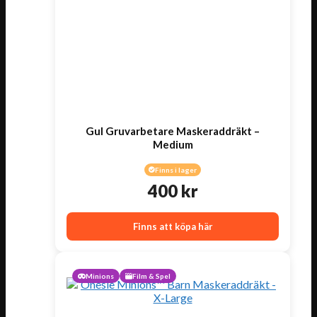
Gul Gruvarbetare Maskeraddräkt –
Medium
Finns i lager
400
kr
Finns att köpa här
Minions
Film & Spel