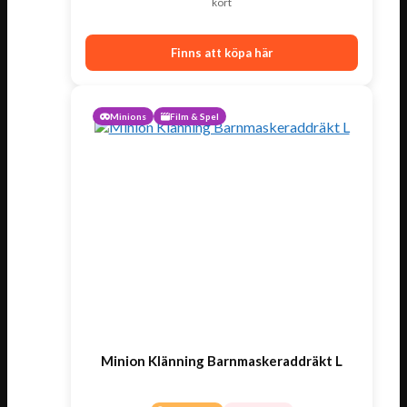
kort
priset
priset
var:
är:
Finns att köpa här
199 kr.
99 kr.
Minions
Film & Spel
Minion Klänning Barnmaskeraddräkt L