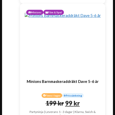
Minions
Film & Spel
Minions Barnmaskeraddräkt Dave 5-6 år
Finns i lager
Prissänkning
Det
Det
199
kr
99
kr
ursprungliga
nuvarande
Partyninja | Leverans 1 - 3 dagar | Klarna, Swish &