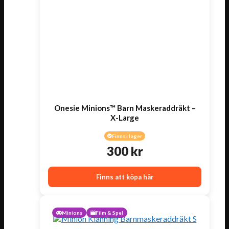
Onesie Minions™ Barn Maskeraddräkt –
X-Large
Finns i lager
300
kr
Finns att köpa här
Minions
Film & Spel