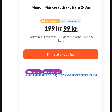
Minion Maskeraddräkt Barn 2-3år
Finns i lager
Prissänkning
Det
Det
199
kr
99
kr
ursprungliga
nuvarande
Partyninja | Leverans 1 - 3 dagar | Klarna, Swish &
kort
priset
priset
var:
är:
Finns att köpa här
199 kr.
99 kr.
Minions
Film & Spel