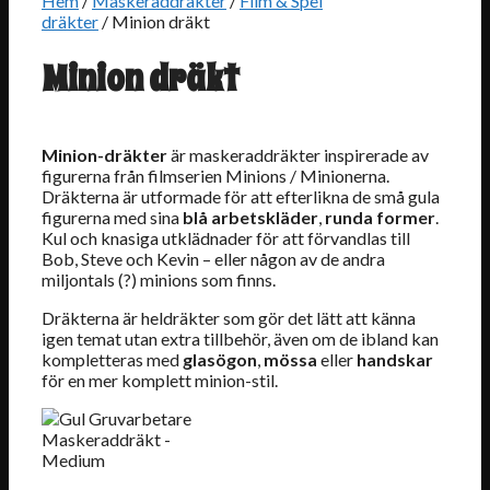
Hem
/
Maskeraddräkter
/
Film & Spel
dräkter
/ Minion dräkt
Minion dräkt
Minion-dräkter
är maskeraddräkter inspirerade av
figurerna från filmserien Minions / Minionerna.
Dräkterna är utformade för att efterlikna de små gula
figurerna med sina
blå arbetskläder
,
runda former
.
Kul och knasiga utklädnader för att förvandlas till
Bob, Steve och Kevin – eller någon av de andra
miljontals (?) minions som finns.
Dräkterna är heldräkter som gör det lätt att känna
igen temat utan extra tillbehör, även om de ibland kan
kompletteras med
glasögon
,
mössa
eller
handskar
för en mer komplett minion-stil.