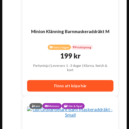
Minion Klänning Barnmaskeraddräkt M
Finns i lager
Prishöjning
199
kr
Partyninja | Leverans 1 - 3 dagar | Klarna, Swish &
kort
Finns att köpa här
Barn
Minions
Film & Spel