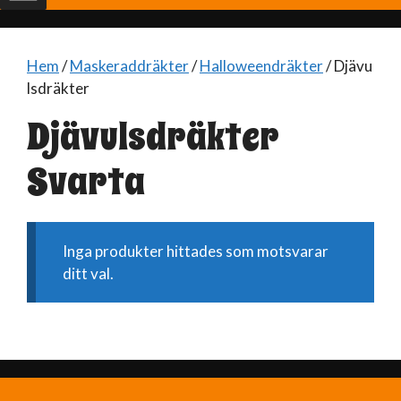
Hem
/
Maskeraddräkter
/
Halloweendräkter
/ Djävu
lsdräkter
Djävulsdräkter
Svarta
Inga produkter hittades som motsvarar
ditt val.