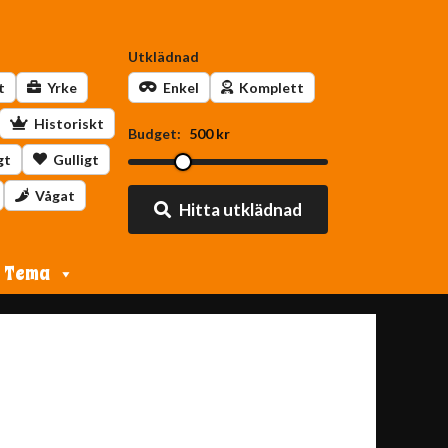
Utklädnad
t
Yrke
Enkel
Komplett
Historiskt
Budget:
500 kr
gt
Gulligt
Vågat
Hitta utklädnad
Tema