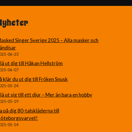
Nyheter
asked Singer Sverige 2025 – Alla masker och
ändisar
025-06-23
lä ut dig till Håkan Hellström
025-06-07
å klär du ut dig till Fröken Snusk
025-05-24
lä ut sig till ett djur – Mer än bara en hobby
025-05-19
a på dig 80-talskläderna till
öteborgsvarvet!
025-05-14