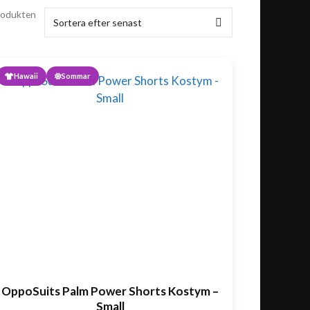
produkten
Hawaii
Sommar
OppoSuits Palm Power Shorts Kostym –
Small