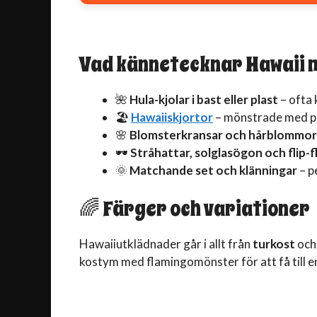
Vad kännetecknar Hawaii
🌺
Hula-kjolar i bast eller plast
– ofta 
🏖️
Hawaiiskjortor
– mönstrade med pa
🌸
Blomsterkransar och hårblommor
🕶️
Stråhattar, solglasögon och flip-f
🌞
Matchande set och klänningar
– p
🌈 Färger och variationer
Hawaiiutklädnader går i allt från
turkost
oc
kostym med flamingomönster för att få till e