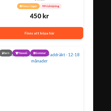
Finns i lager
Prishöjning
450
kr
Finns att köpa här
Barn
Hawaii
Sommar