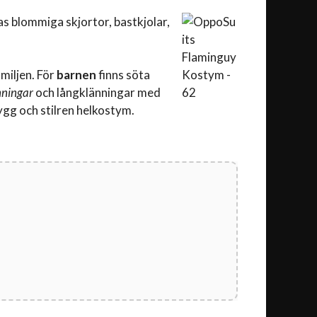
as blommiga skjortor, bastkjolar,
miljen. För
barnen
finns söta
nningar
och långklänningar med
ygg och stilren helkostym.