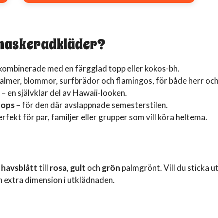
450 kr.
250 kr.
 maskeradkläder?
kombinerade med en färgglad topp eller kokos-bh.
lmer, blommor, surfbrädor och flamingos, för både herr oc
– en självklar del av Hawaii-looken.
lops
– för den där avslappnade semesterstilen.
erfekt för par, familjer eller grupper som vill köra heltema.
h
havsblått
till
rosa
,
gult
och
grön
palmgrönt. Vill du sticka u
n extra dimension i utklädnaden.