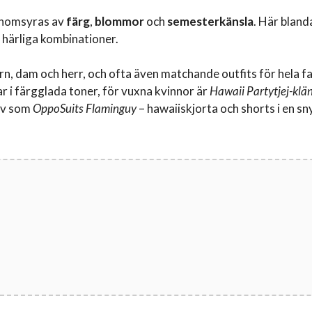
genomsyras av
färg
,
blommor
och
semesterkänsla
. Här bland
 härliga kombinationer.
n, dam och herr, och ofta även matchande outfits för hela fa
ar i färgglada toner, för vuxna kvinnor är
Hawaii Partytjej-klä
tiv som
OppoSuits Flaminguy
– hawaiiskjorta och shorts i en sn