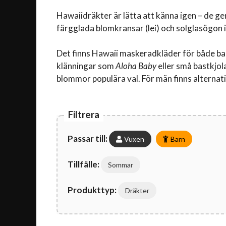
Hawaiidräkter är lätta att känna igen – de 
färgglada blomkransar (lei) och solglasögon i
Det finns Hawaii maskeradkläder för både bar
klänningar som
Aloha Baby
eller små bastkjol
blommor populära val. För män finns alterna
Filtrera
Passar till:
Vuxen
Barn
Tillfälle:
Sommar
Produkttyp:
Dräkter