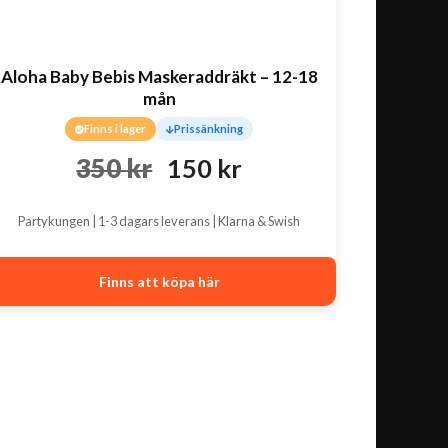
Aloha Baby Bebis Maskeraddräkt – 12-18
mån
Finns i lager
Prissänkning
Det
Det
350
kr
150
kr
ursprungliga
nuvarande
Partykungen | 1-3 dagars leverans | Klarna & Swish
priset
priset
var:
är:
Finns att köpa här
350 kr.
150 kr.