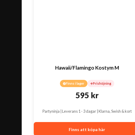
Hawaii/Flamingo Kostym M
Finns i lager
Prishöjning
595
kr
Partyninja | Leverans 1 - 3 dagar | Klarna, Swish & kort
Finns att köpa här