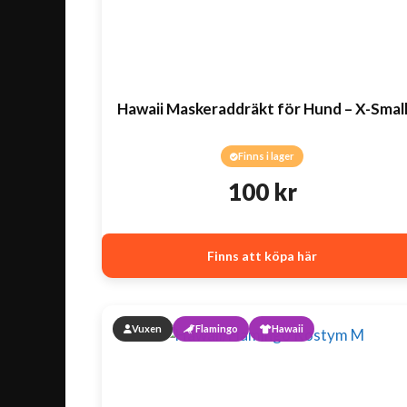
Hawaii Maskeraddräkt för Hund – X-Smal
Finns i lager
100
kr
Finns att köpa här
Vuxen
Flamingo
Hawaii