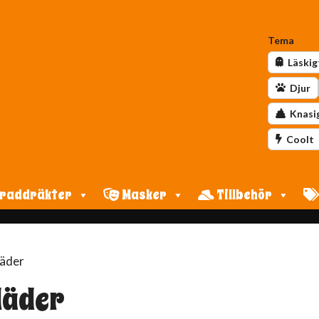
Tema
Läskig
Djur
Knasi
Coolt
raddräkter
Masker
Tillbehör
läder
läder