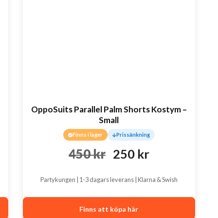
OppoSuits Parallel Palm Shorts Kostym –
Small
Finns i lager
Prissänkning
Det
Det
450
kr
250
kr
ursprungliga
nuvarande
Partykungen | 1-3 dagars leverans | Klarna & Swish
priset
priset
var:
är:
Finns att köpa här