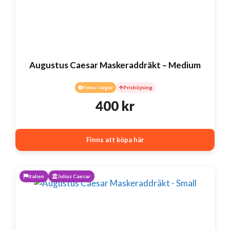
Augustus Caesar Maskeraddräkt – Medium
Finns i lager
Prishöjning
400
kr
Finns att köpa här
Italien
Julius Caesar