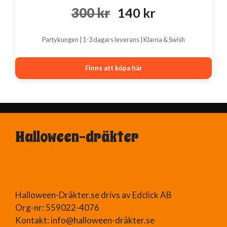
Det
Det
300
kr
140
kr
ursprungliga
nuvarande
Partykungen | 1-3 dagars leverans | Klarna & Swish
priset
priset
var:
är:
Finns att köpa här
300 kr.
140 kr.
Halloween-dräkter
Halloween-Dräkter.se drivs av Edclick AB
Org-nr: 559022-4076
Kontakt: info@halloween-dräkter.se