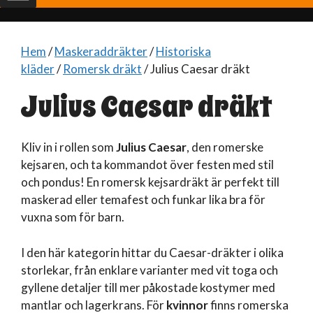
Hem
/
Maskeraddräkter
/
Historiska
kläder
/
Romersk dräkt
/ Julius Caesar dräkt
Julius Caesar dräkt
Kliv in i rollen som
Julius Caesar
, den romerske
kejsaren, och ta kommandot över festen med stil
och pondus! En romersk kejsardräkt är perfekt till
maskerad eller temafest och funkar lika bra för
vuxna som för barn.
I den här kategorin hittar du Caesar-dräkter i olika
storlekar, från enklare varianter med vit toga och
gyllene detaljer till mer påkostade kostymer med
mantlar och lagerkrans. För
kvinnor
finns romerska