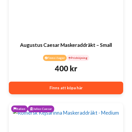
Augustus Caesar Maskeraddräkt – Small
Finns i lager
Prishöjning
400
kr
Finns att köpa här
Italien
Julius Caesar