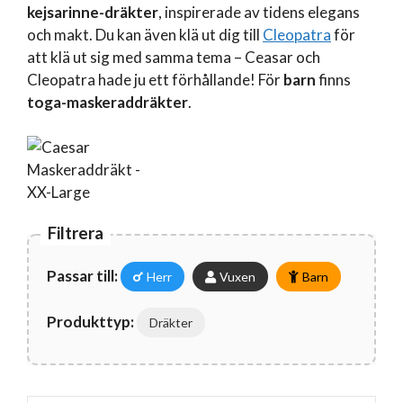
kejsarinne-dräkter
, inspirerade av tidens elegans
och makt. Du kan även klä ut dig till
Cleopatra
för
att klä ut sig med samma tema – Ceasar och
Cleopatra hade ju ett förhållande! För
barn
finns
toga-maskeraddräkter
.
Filtrera
Passar till:
Herr
Vuxen
Barn
Produkttyp:
Dräkter