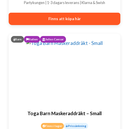
Partykungen | 1-3 dagars leverans | Klarna & Swish
Finns att köpa här
Barn
Italien
Julius Caesar
Toga Barn Maskeraddräkt – Small
Finns i lager
Prissänkning