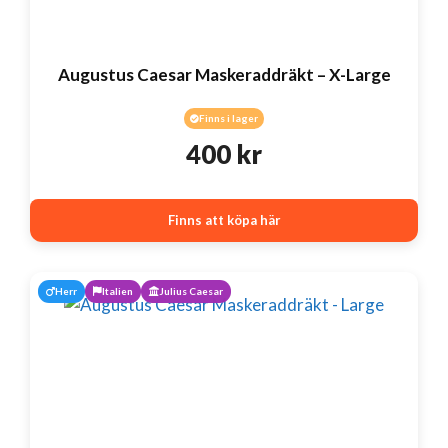
Augustus Caesar Maskeraddräkt – X-Large
Finns i lager
400
kr
Finns att köpa här
Herr
Italien
Julius Caesar