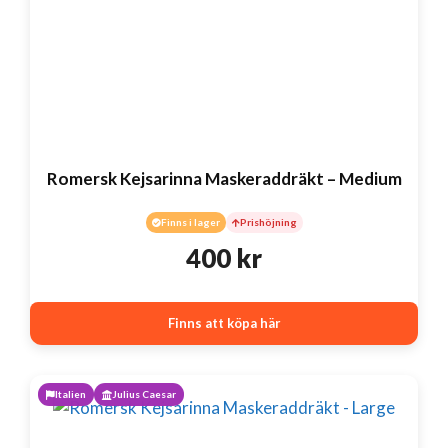
Romersk Kejsarinna Maskeraddräkt – Medium
Finns i lager
Prishöjning
400
kr
Finns att köpa här
Italien
Julius Caesar