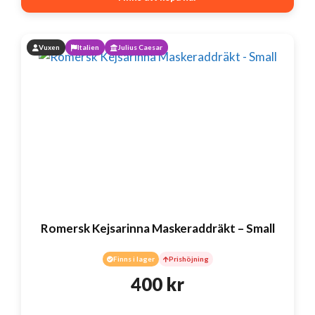
Vuxen
Italien
Julius Caesar
Romersk Kejsarinna Maskeraddräkt – Small
Finns i lager
Prishöjning
400
kr