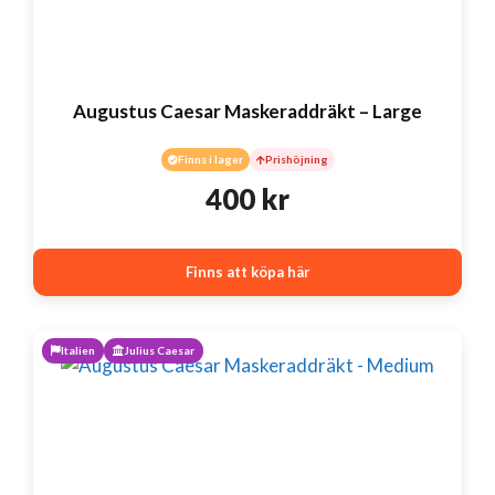
Augustus Caesar Maskeraddräkt – Large
Finns i lager
Prishöjning
400
kr
Finns att köpa här
Italien
Julius Caesar