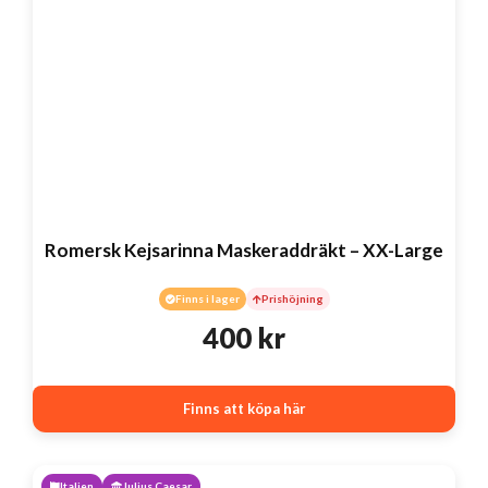
Romersk Kejsarinna Maskeraddräkt – XX-Large
Finns i lager
Prishöjning
400
kr
Finns att köpa här
Italien
Julius Caesar