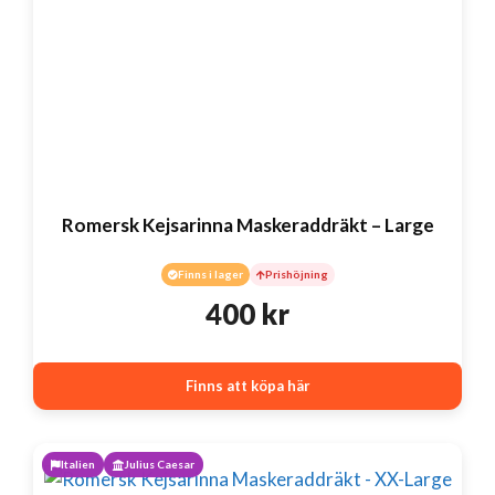
Romersk Kejsarinna Maskeraddräkt – Large
Finns i lager
Prishöjning
400
kr
Finns att köpa här
Italien
Julius Caesar