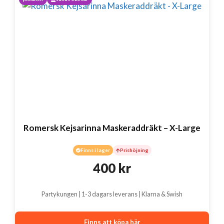
Romersk Kejsarinna Maskeraddräkt – X-Large
Finns i lager
Prishöjning
400
kr
Partykungen | 1-3 dagars leverans | Klarna & Swish
Finns att köpa här