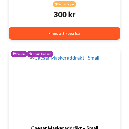
Finns i lager
300
kr
Finns att köpa här
Italien
Julius Caesar
Caesar Maskeraddräkt – Small