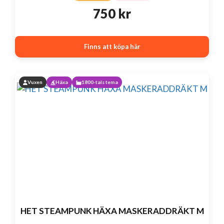
750
kr
Finns att köpa här
Vuxen
Häxa
1800-tals tema
HET STEAMPUNK HÄXA MASKERADDRÄKT M