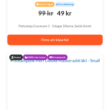
Finns i lager
Prissänkning
Det
Det
99
kr
49
kr
ursprungliga
nuvarande
Partyninja | Leverans 1 - 3 dagar | Klarna, Swish & kort
priset
priset
var:
är:
Finns att köpa här
99 kr.
49 kr.
Vuxen
1800-tals tema
Steampunk