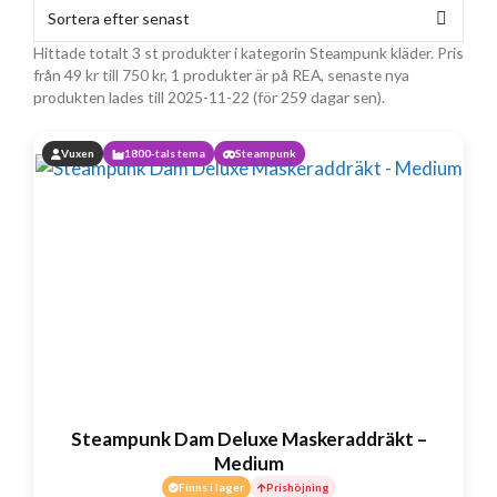
Hittade totalt 3 st produkter i kategorin Steampunk kläder. Pris
från
49
kr
till
750
kr
, 1 produkter är på REA, senaste nya
produkten lades till 2025-11-22 (för 259 dagar sen).
Vuxen
1800-tals tema
Steampunk
Steampunk Dam Deluxe Maskeraddräkt –
Medium
Finns i lager
Prishöjning