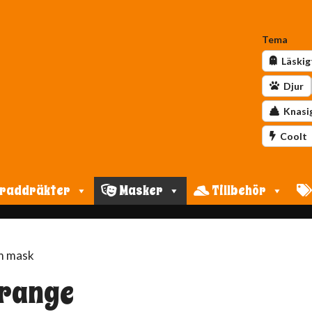
Tema
Läskig
Djur
Knasi
Coolt
raddräkter
Masker
Tillbehör
lm mask
Orange