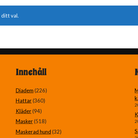
ditt val.
Innehåll
Diadem
(226)
M
k
Hattar
(360)
2
Kläder
(94)
K
Masker
(518)
2
S
Maskerad hund
(32)
2