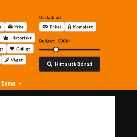
Utklädnad
t
Yrke
Enkel
Komplett
Historiskt
Budget:
500 kr
gt
Gulligt
Vågat
Hitta utklädnad
Tema