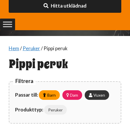
Hitta utklädnad
Hem
/
Peruker
/ Pippi peruk
Pippi peruk
Filtrera
Passar till:
Barn
Dam
Vuxen
Produkttyp:
Peruker