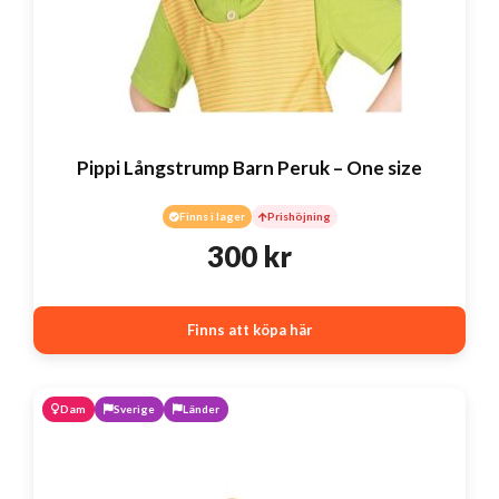
Pippi Långstrump Barn Peruk – One size
Finns i lager
Prishöjning
300
kr
Finns att köpa här
Dam
Sverige
Länder