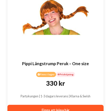
Pippi Långstrump Peruk – One size
Finns i lager
Prishöjning
330
kr
Partykungen | 1-3 dagars leverans | Klarna & Swish
Finns att köpa här