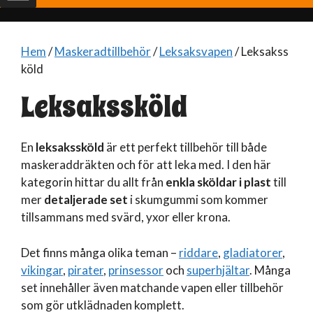
Hem
/
Maskeradtillbehör
/
Leksaksvapen
/ Leksakss
köld
Leksakssköld
En
leksakssköld
är ett perfekt tillbehör till både
maskeraddräkten och för att leka med. I den här
kategorin hittar du allt från
enkla sköldar i plast
till
mer
detaljerade set
i skumgummi som kommer
tillsammans med svärd, yxor eller krona.
Det finns många olika teman –
riddare
,
gladiatorer
,
vikingar
,
pirater
,
prinsessor
och
superhjältar
. Många
set innehåller även matchande vapen eller tillbehör
som gör utklädnaden komplett.