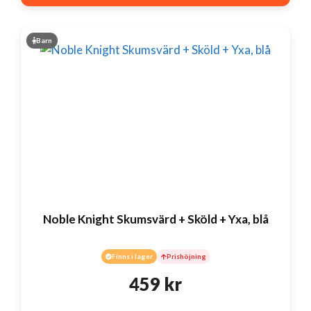
Barn
Noble Knight Skumsvärd + Sköld + Yxa, blå
Finns i lager
Prishöjning
459
kr