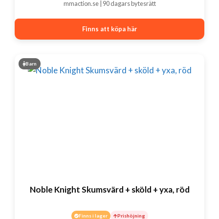
mmaction.se | 90 dagars bytesrätt
Finns att köpa här
Barn
Noble Knight Skumsvärd + sköld + yxa, röd
Finns i lager
Prishöjning