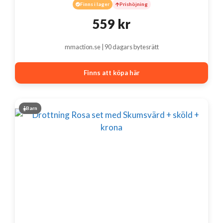
Finns i lager
Prishöjning
559
kr
mmaction.se | 90 dagars bytesrätt
Finns att köpa här
Barn