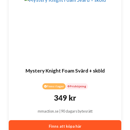
Mystery Knight Foam Svärd + sköld
Finns i lager
Prishöjning
349
kr
mmaction.se | 90 dagars bytesrätt
Finns att köpa här