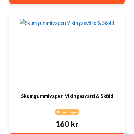
Skumgummivapen Vikingasvärd & Sköld
Finns i lager
160
kr