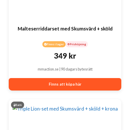
Malteserriddarset med Skumsvärd + sköld
Finns i lager
Prishöjning
349
kr
mmaction.se | 90 dagars bytesrätt
Finns att köpa här
Barn