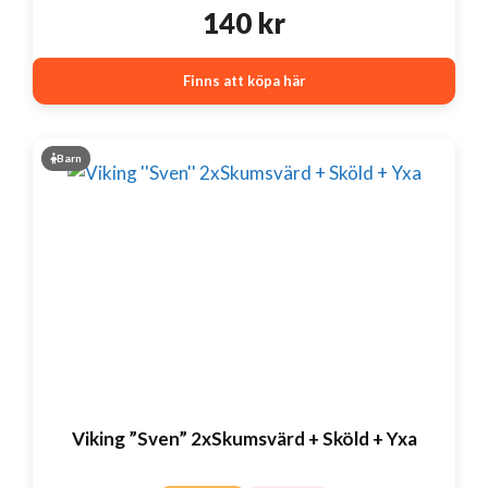
140
kr
Finns att köpa här
Barn
Viking ”Sven” 2xSkumsvärd + Sköld + Yxa