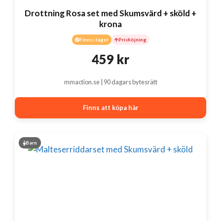
Drottning Rosa set med Skumsvärd + sköld +
krona
Finns i lager
Prishöjning
459
kr
mmaction.se | 90 dagars bytesrätt
Finns att köpa här
Barn