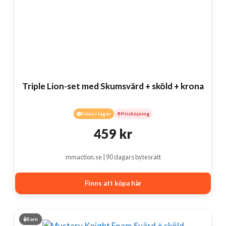
Triple Lion-set med Skumsvärd + sköld + krona
Finns i lager
Prishöjning
459
kr
mmaction.se | 90 dagars bytesrätt
Finns att köpa här
Barn