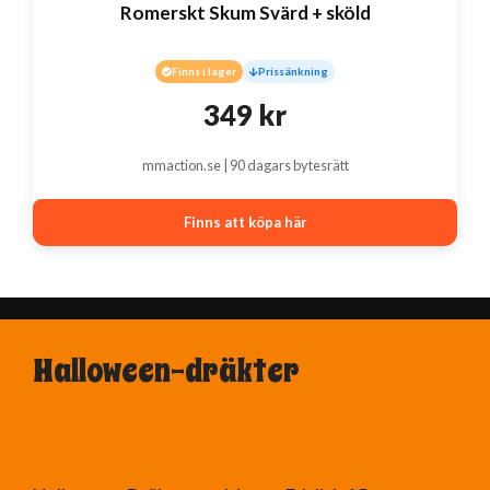
Romerskt Skum Svärd + sköld
Finns i lager
Prissänkning
349
kr
mmaction.se | 90 dagars bytesrätt
Finns att köpa här
Halloween-dräkter