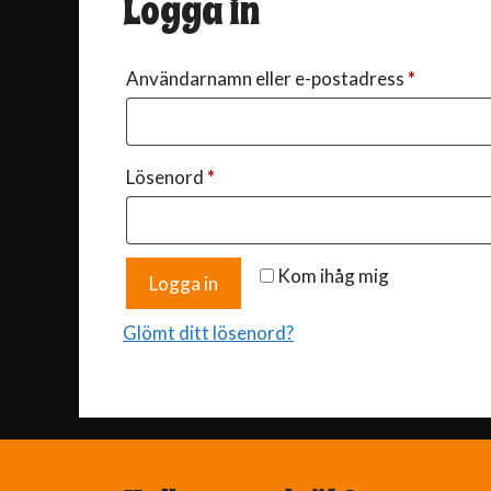
Logga in
Obligato
Användarnamn eller e-postadress
*
Obligatoriskt
Lösenord
*
Kom ihåg mig
Logga in
Glömt ditt lösenord?