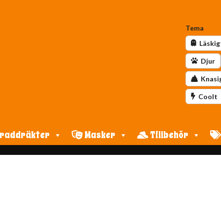
Tema
Läskig
Djur
Knasi
Coolt
raddräkter
Masker
Tillbehör