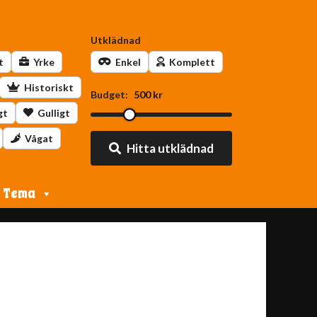
Utklädnad
t
Yrke
Enkel
Komplett
Historiskt
Budget:
500 kr
gt
Gulligt
Vågat
Hitta utklädnad
Tema