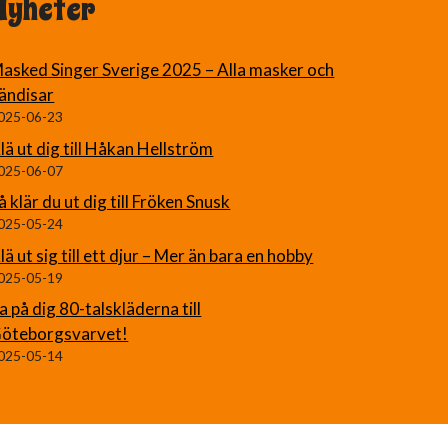
Nyheter
asked Singer Sverige 2025 – Alla masker och
ändisar
025-06-23
lä ut dig till Håkan Hellström
025-06-07
å klär du ut dig till Fröken Snusk
025-05-24
lä ut sig till ett djur – Mer än bara en hobby
025-05-19
a på dig 80-talskläderna till
öteborgsvarvet!
025-05-14