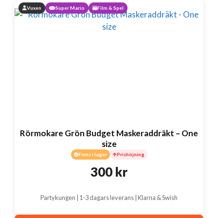
Vuxen
Super Mario
Film & Spel
Rörmokare Grön Budget Maskeraddräkt – One
size
Finns i lager
Prishöjning
300
kr
Partykungen | 1-3 dagars leverans | Klarna & Swish