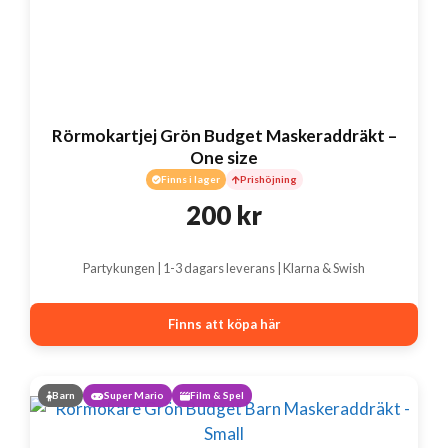
Rörmokartjej Grön Budget Maskeraddräkt –
One size
Finns i lager
Prishöjning
200
kr
Partykungen | 1-3 dagars leverans | Klarna & Swish
Finns att köpa här
Barn
Super Mario
Film & Spel