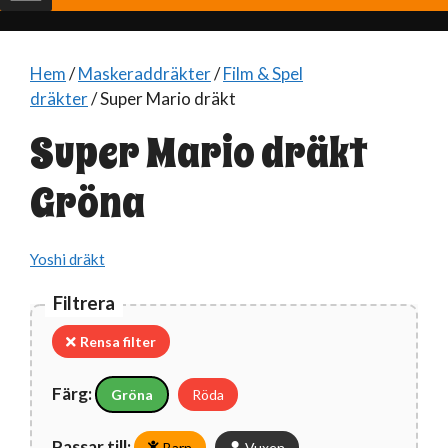
Hem
/
Maskeraddräkter
/
Film & Spel
dräkter
/ Super Mario dräkt
Super Mario dräkt
Gröna
Yoshi dräkt
Filtrera
Rensa filter
Färg:
Gröna
Röda
Passar till:
Barn
Vuxen