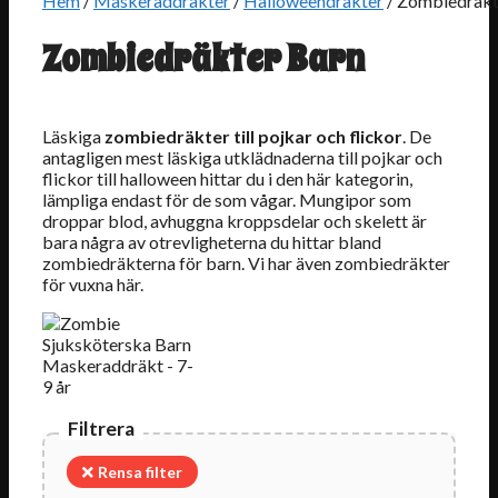
Hem
/
Maskeraddräkter
/
Halloweendräkter
/ Zombiedräkt
Zombiedräkter Barn
Läskiga
zombiedräkter till pojkar och flickor
. De
antagligen mest läskiga utklädnaderna till pojkar och
flickor till halloween hittar du i den här kategorin,
lämpliga endast för de som vågar. Mungipor som
droppar blod, avhuggna kroppsdelar och skelett är
bara några av otrevligheterna du hittar bland
zombiedräkterna för barn. Vi har även zombiedräkter
för vuxna här.
Filtrera
Rensa filter