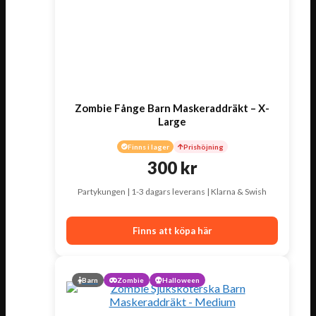
Zombie Fånge Barn Maskeraddräkt – X-
Large
Finns i lager
Prishöjning
300
kr
Partykungen | 1-3 dagars leverans | Klarna & Swish
Finns att köpa här
Barn
Zombie
Halloween