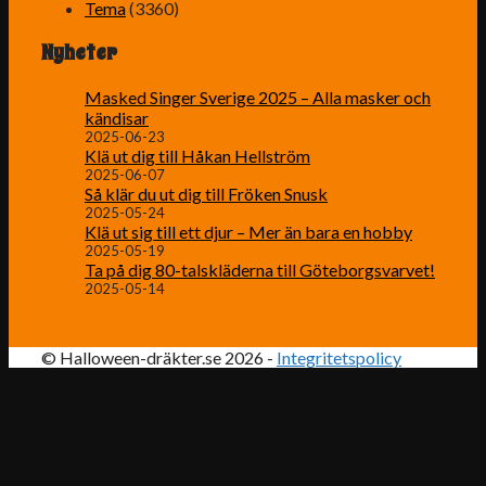
Tema
(3360)
Nyheter
Masked Singer Sverige 2025 – Alla masker och
kändisar
2025-06-23
Klä ut dig till Håkan Hellström
2025-06-07
Så klär du ut dig till Fröken Snusk
2025-05-24
Klä ut sig till ett djur – Mer än bara en hobby
2025-05-19
Ta på dig 80-talskläderna till Göteborgsvarvet!
2025-05-14
© Halloween-dräkter.se 2026 -
Integritetspolicy