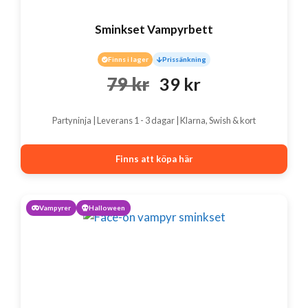
Sminkset Vampyrbett
Finns i lager
Prissänkning
Det
Det
79
kr
39
kr
ursprungliga
nuvarande
Partyninja | Leverans 1 - 3 dagar | Klarna, Swish & kort
priset
priset
var:
är:
Finns att köpa här
79 kr.
39 kr.
Vampyrer
Halloween