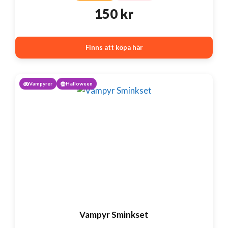
150
kr
Finns att köpa här
Vampyrer
Halloween
Vampyr Sminkset