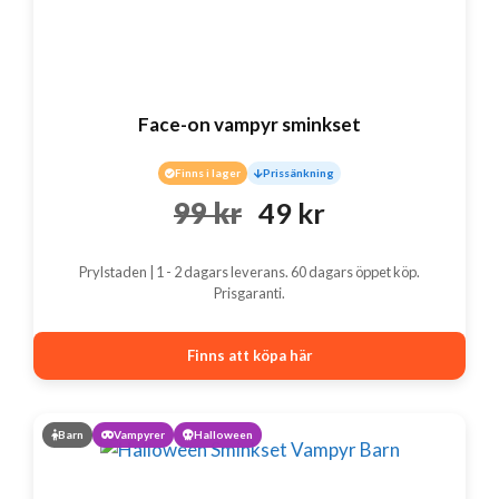
Face-on vampyr sminkset
Finns i lager
Prissänkning
Det
Det
99
kr
49
kr
ursprungliga
nuvarande
Prylstaden | 1 - 2 dagars leverans. 60 dagars öppet köp.
priset
priset
Prisgaranti.
var:
är:
Finns att köpa här
99 kr.
49 kr.
Barn
Vampyrer
Halloween