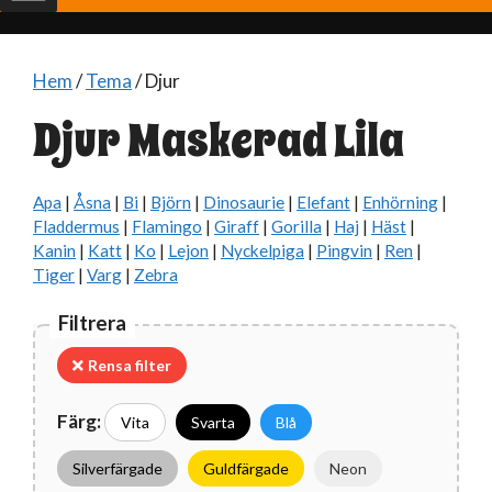
Hem
/
Tema
/ Djur
Djur Maskerad Lila
Apa
|
Åsna
|
Bi
|
Björn
|
Dinosaurie
|
Elefant
|
Enhörning
|
Fladdermus
|
Flamingo
|
Giraff
|
Gorilla
|
Haj
|
Häst
|
Kanin
|
Katt
|
Ko
|
Lejon
|
Nyckelpiga
|
Pingvin
|
Ren
|
Tiger
|
Varg
|
Zebra
Filtrera
Rensa filter
Färg:
Vita
Svarta
Blå
Silverfärgade
Guldfärgade
Neon