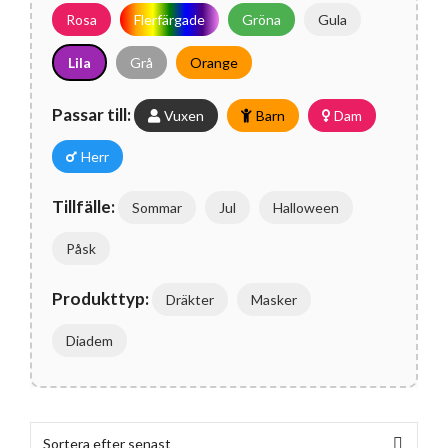
Rosa
Flerfärgade
Gröna
Gula
Lila
Grå
Orange
Passar till:
Vuxen
Barn
Dam
Herr
Tillfälle:
Sommar
Jul
Halloween
Påsk
Produkttyp:
Dräkter
Masker
Diadem