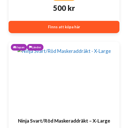
500
kr
Finns att köpa här
Japan
Länder
Ninja Svart/Röd Maskeraddräkt – X-Large