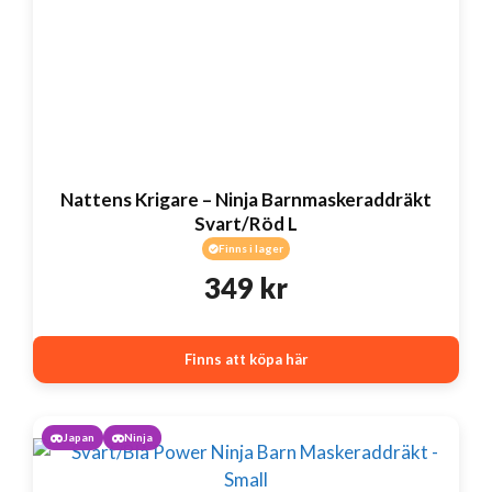
Nattens Krigare – Ninja Barnmaskeraddräkt
Svart/Röd L
Finns i lager
349
kr
Finns att köpa här
Japan
Ninja