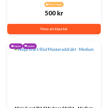
Finns i lager
500
kr
Finns att köpa här
Japan
Länder