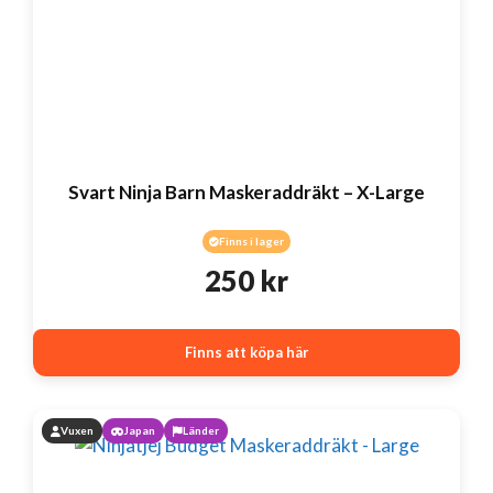
Svart Ninja Barn Maskeraddräkt – X-Large
Finns i lager
250
kr
Finns att köpa här
Vuxen
Japan
Länder