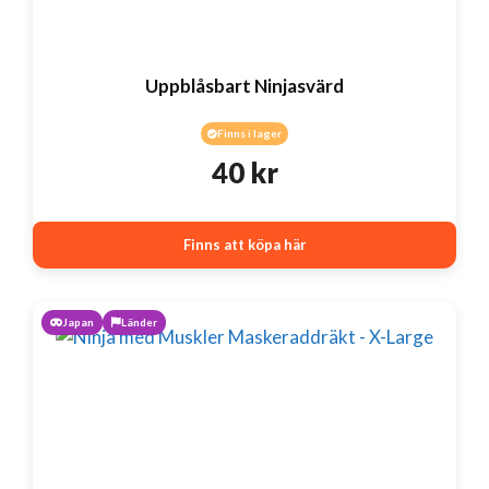
Uppblåsbart Ninjasvärd
Finns i lager
40
kr
Finns att köpa här
Japan
Länder