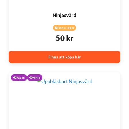
Ninjasvärd
Finns i lager
50
kr
Finns att köpa här
Japan
Ninja