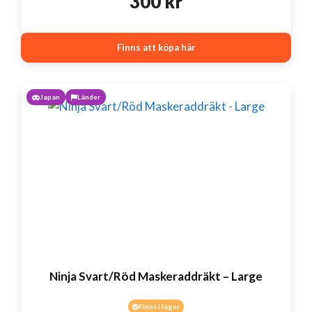
300
kr
Finns att köpa här
Japan
Länder
Ninja Svart/Röd Maskeraddräkt – Large
Finns i lager