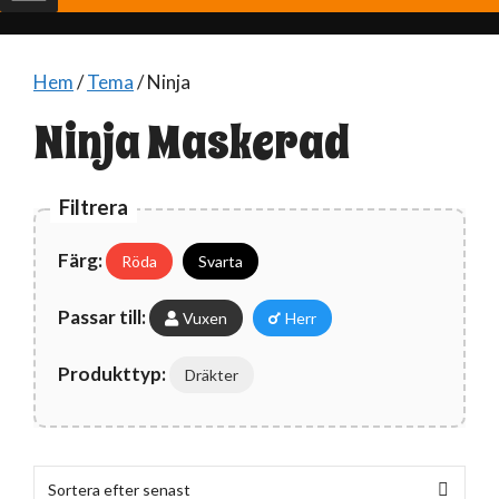
Hem
/
Tema
/ Ninja
Ninja Maskerad
Filtrera
Färg:
Röda
Svarta
Passar till:
Vuxen
Herr
Produkttyp:
Dräkter