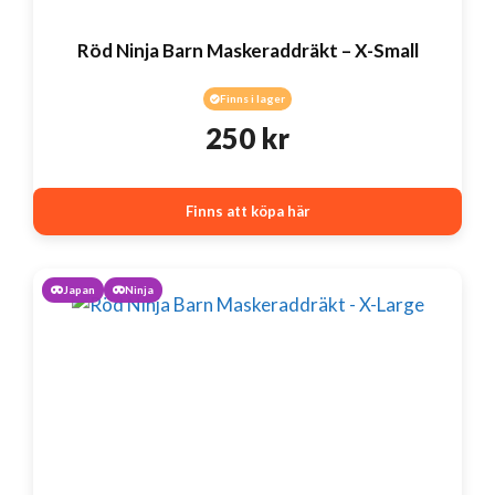
Röd Ninja Barn Maskeraddräkt – X-Small
Finns i lager
250
kr
Finns att köpa här
Japan
Ninja