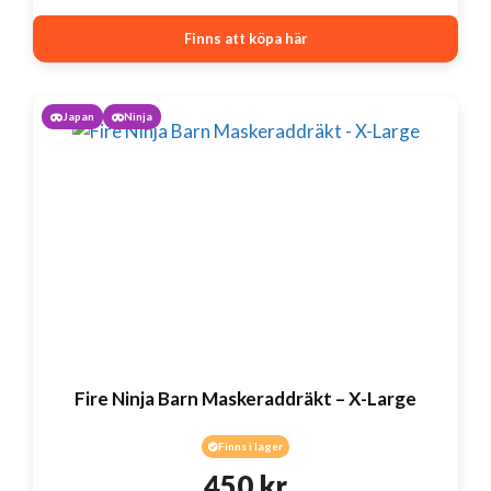
Finns att köpa här
Japan
Ninja
Fire Ninja Barn Maskeraddräkt – X-Large
Finns i lager
450
kr