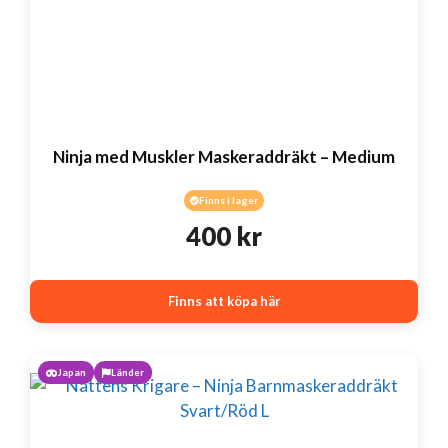
Ninja med Muskler Maskeraddräkt – Medium
Finns i lager
400
kr
Finns att köpa här
Japan
Länder