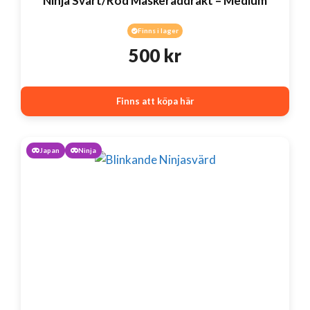
Ninja Svart/Röd Maskeraddräkt – Medium
Finns i lager
500
kr
Finns att köpa här
Japan
Ninja