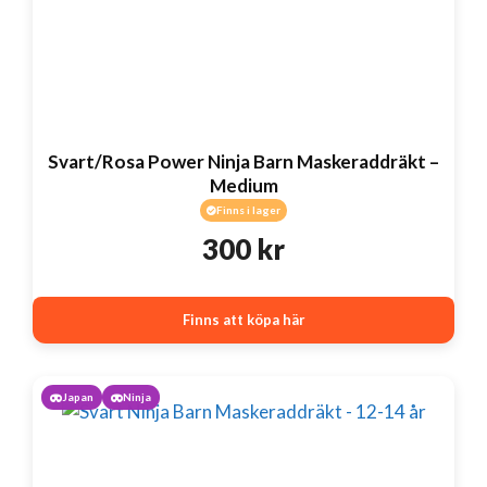
Svart/Rosa Power Ninja Barn Maskeraddräkt –
Medium
Finns i lager
300
kr
Finns att köpa här
Japan
Ninja