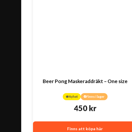
Beer Pong Maskeraddräkt – One size
Nyhet
Finns i lager
450
kr
Finns att köpa här