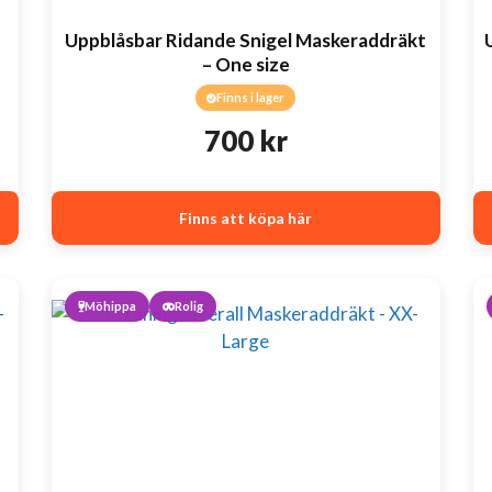
Uppblåsbar Ridande Snigel Maskeraddräkt
– One size
Finns i lager
700
kr
Finns att köpa här
Möhippa
Rolig