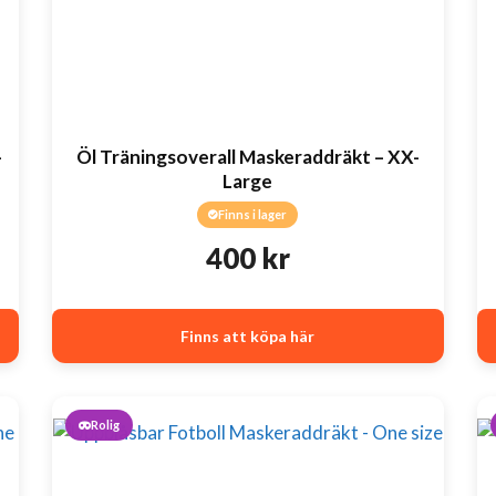
-
Öl Träningsoverall Maskeraddräkt – XX-
Large
Finns i lager
400
kr
Finns att köpa här
Rolig