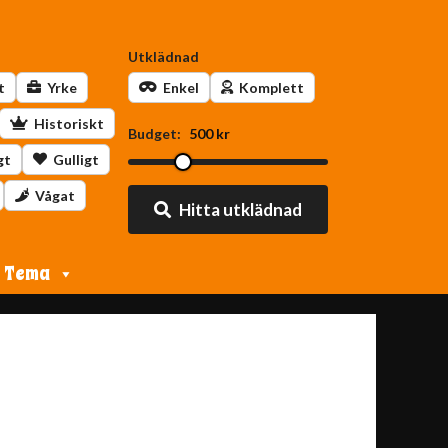
Utklädnad
t
Yrke
Enkel
Komplett
Historiskt
Budget:
500 kr
gt
Gulligt
Vågat
Hitta utklädnad
Tema