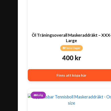
Öl Träningsoverall Maskeraddräkt – XXX
Large
Finns i lager
400
kr
Finns att köpa här
Rolig