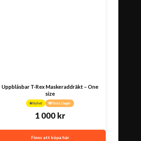
Uppblåsbar T-Rex Maskeraddräkt – One
size
Nyhet
Finns i lager
1 000
kr
Finns att köpa här