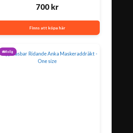
700
kr
Finns att köpa här
Rolig