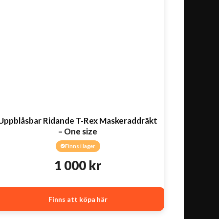
Uppblåsbar Ridande T-Rex Maskeraddräkt
– One size
Finns i lager
1 000
kr
Finns att köpa här