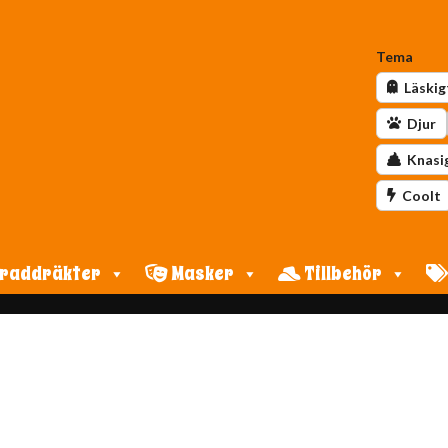
Tema
Läskig
Djur
Knasi
Coolt
raddräkter
Masker
Tillbehör