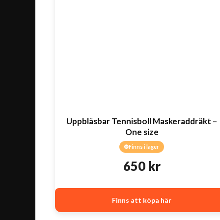
Uppblåsbar Tennisboll Maskeraddräkt –
One size
Finns i lager
650
kr
Finns att köpa här