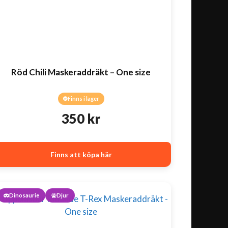
Röd Chili Maskeraddräkt – One size
Finns i lager
350
kr
Finns att köpa här
Dinosaurie
Djur