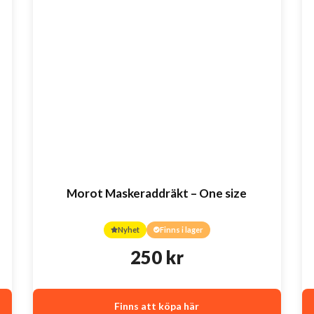
Morot Maskeraddräkt – One size
Nyhet
Finns i lager
250
kr
Finns att köpa här