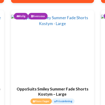
Rolig
Svensexa
e
OppoSuits Smiley Summer Fade Shorts
Kostym – Large
Finns i lager
Prissänkning