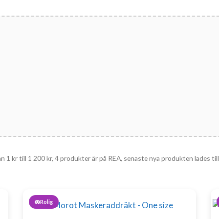
rån
1
kr
till
1 200
kr
, 4 produkter är på REA, senaste nya produkten lades til
Rolig