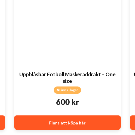
Uppblåsbar Fotboll Maskeraddräkt – One
size
Finns i lager
600
kr
Finns att köpa här