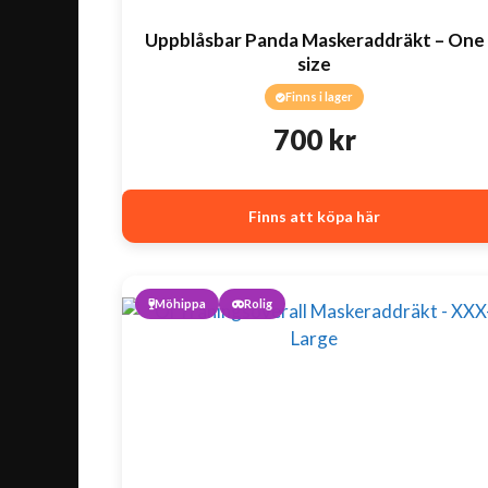
Uppblåsbar Panda Maskeraddräkt – One
size
Finns i lager
700
kr
Finns att köpa här
Möhippa
Rolig