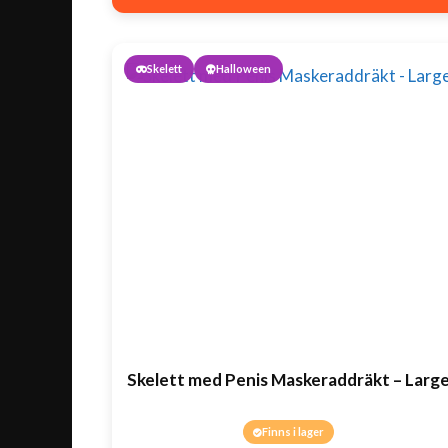
Skelett
Halloween
Skelett med Penis Maskeraddräkt – Larg
Finns i lager