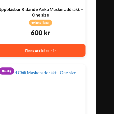
Uppblåsbar Ridande Anka Maskeraddräkt –
One size
Finns i lager
600
kr
Finns att köpa här
Rolig