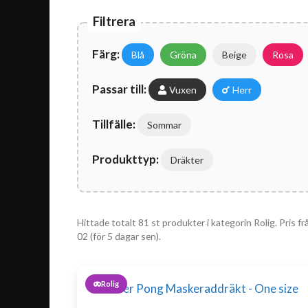
Filtrera
Färg:
Blå
Gröna
Beige
Rosa
Passar till:
Vuxen
Herr
Tillfälle:
Sommar
Produkttyp:
Dräkter
Hittade totalt 81 st produkter i kategorin Rolig. Pris f
02 (för 5 dagar sen).
Rolig