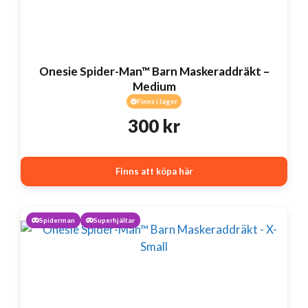
Onesie Spider-Man™ Barn Maskeraddräkt –
Medium
Finns i lager
300
kr
Finns att köpa här
Spiderman
Superhjältar