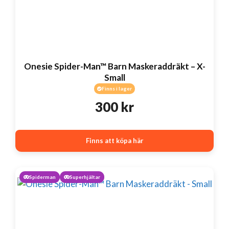
Onesie Spider-Man™ Barn Maskeraddräkt – X-
Small
Finns i lager
300
kr
Finns att köpa här
Spiderman
Superhjältar