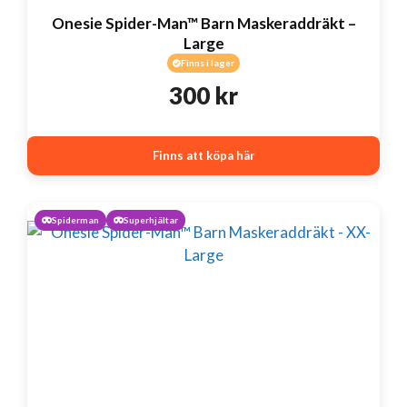
Onesie Spider-Man™ Barn Maskeraddräkt –
Large
Finns i lager
300
kr
Finns att köpa här
Spiderman
Superhjältar