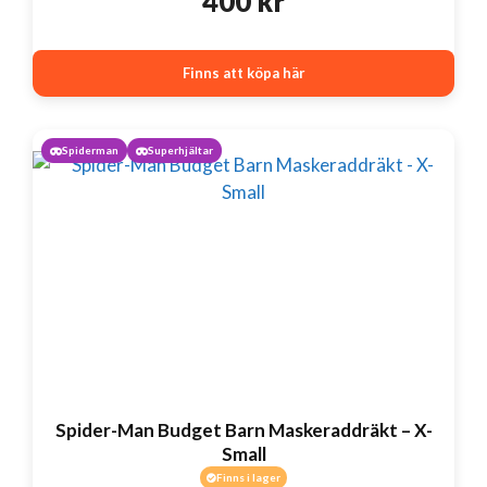
400
kr
Finns att köpa här
Spiderman
Superhjältar
Spider-Man Budget Barn Maskeraddräkt – X-
Small
Finns i lager