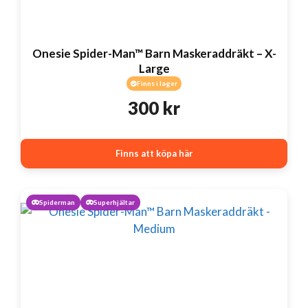
Onesie Spider-Man™ Barn Maskeraddräkt – X-
Large
Finns i lager
300
kr
Finns att köpa här
Spiderman
Superhjältar