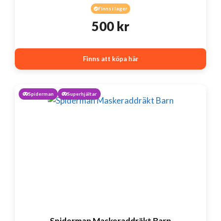
Finns i lager
500
kr
Finns att köpa här
Spiderman
Superhjältar
Spiderman Maskeraddräkt Barn