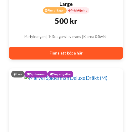
Large
Finns i lager
Prishöjning
500
kr
Partykungen | 1-3 dagars leverans | Klarna & Swish
Finns att köpa här
Barn
Spiderman
Superhjältar