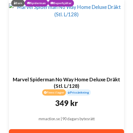
Barn
Spiderman
Superhjältar
Marvel Spiderman No Way Home Deluxe Dräkt
(Stl. L/128)
Finns i lager
Prissänkning
349
kr
mmaction.se | 90 dagars bytesrätt