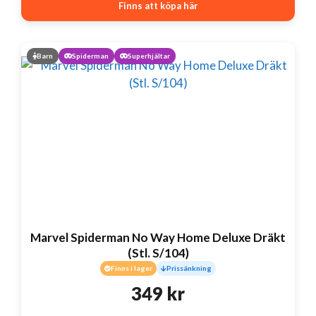
Finns att köpa här
Barn
Spiderman
Superhjältar
Marvel Spiderman No Way Home Deluxe Dräkt
(Stl. S/104)
Finns i lager
Prissänkning
349
kr