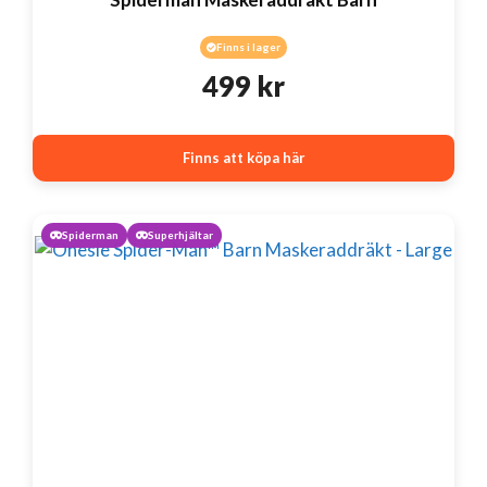
Finns i lager
499
kr
Finns att köpa här
Spiderman
Superhjältar