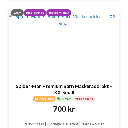
Barn
Spiderman
Superhjältar
Spider-Man Premium Barn Maskeraddräkt –
XX-Small
Finns i lager
Fri frakt
Prishöjning
700
kr
Partykungen | 1-3 dagars leverans | Klarna & Swish