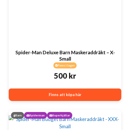
Spider-Man Deluxe Barn Maskeraddräkt – X-
Small
Finns i lager
500
kr
Finns att köpa här
Barn
Spiderman
Superhjältar