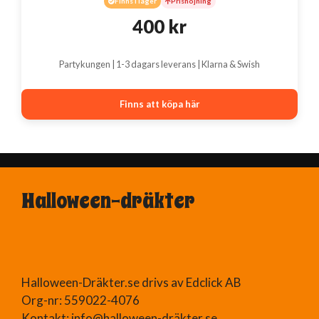
Finns i lager
Prishöjning
400
kr
Partykungen | 1-3 dagars leverans | Klarna & Swish
Finns att köpa här
Halloween-dräkter
Halloween-Dräkter.se drivs av Edclick AB
Org-nr: 559022-4076
Kontakt: info@halloween-dräkter.se