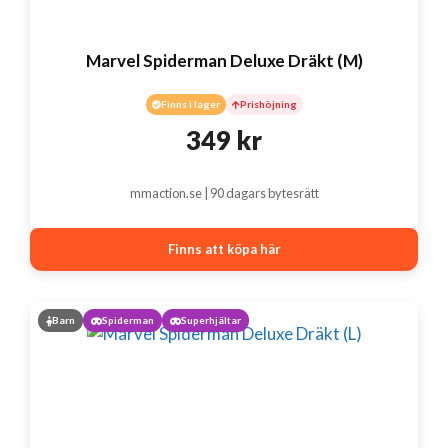
Marvel Spiderman Deluxe Dräkt (M)
Finns i lager
Prishöjning
349
kr
mmaction.se | 90 dagars bytesrätt
Finns att köpa här
Barn
Spiderman
Superhjältar