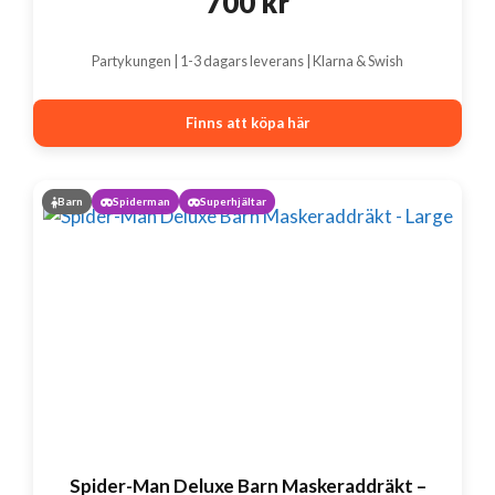
700
kr
Partykungen | 1-3 dagars leverans | Klarna & Swish
Finns att köpa här
Barn
Spiderman
Superhjältar
Spider-Man Deluxe Barn Maskeraddräkt –