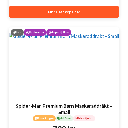
Finns att köpa här
Barn
Spiderman
Superhjältar
Spider-Man Premium Barn Maskeraddräkt –
Small
Finns i lager
Fri frakt
Prishöjning