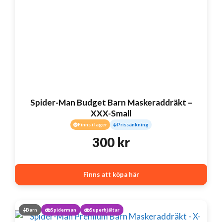
Spider-Man Budget Barn Maskeraddräkt –
XXX-Small
Finns i lager
Prissänkning
300
kr
Finns att köpa här
Barn
Spiderman
Superhjältar