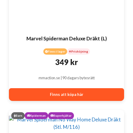
Marvel Spiderman Deluxe Dräkt (L)
Finns i lager
Prishöjning
349
kr
mmaction.se | 90 dagars bytesrätt
Finns att köpa här
Barn
Spiderman
Superhjältar