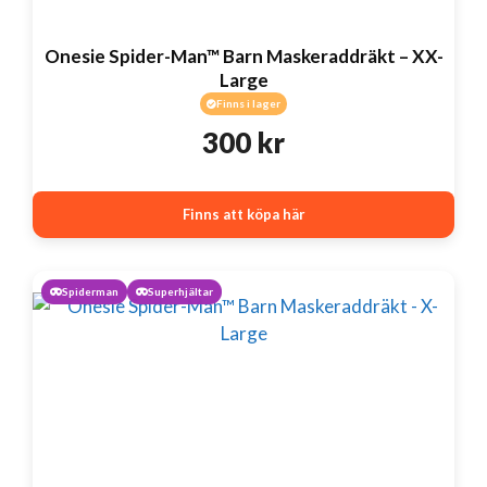
Onesie Spider-Man™ Barn Maskeraddräkt – XX-
Large
Finns i lager
300
kr
Finns att köpa här
Spiderman
Superhjältar