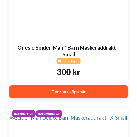
Onesie Spider-Man™ Barn Maskeraddräkt –
Small
Finns i lager
300
kr
Finns att köpa här
Spiderman
Superhjältar