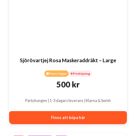
Sjörövartjej Rosa Maskeraddräkt – Large
Finns i lager
Prishöjning
500
kr
Partykungen | 1-3 dagars leverans | Klarna & Swish
Finns att köpa här