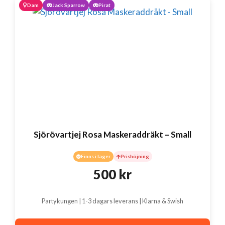
Dam
Jack Sparrow
Pirat
Sjörövartjej Rosa Maskeraddräkt – Small
Finns i lager
Prishöjning
500
kr
Partykungen | 1-3 dagars leverans | Klarna & Swish