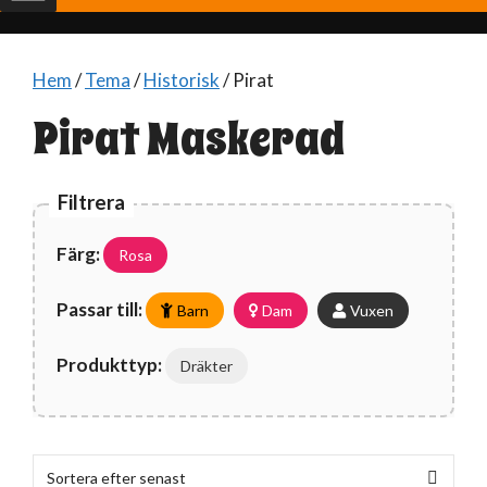
Hem
/
Tema
/
Historisk
/ Pirat
Pirat Maskerad
Filtrera
Färg:
Rosa
Passar till:
Barn
Dam
Vuxen
Produkttyp:
Dräkter