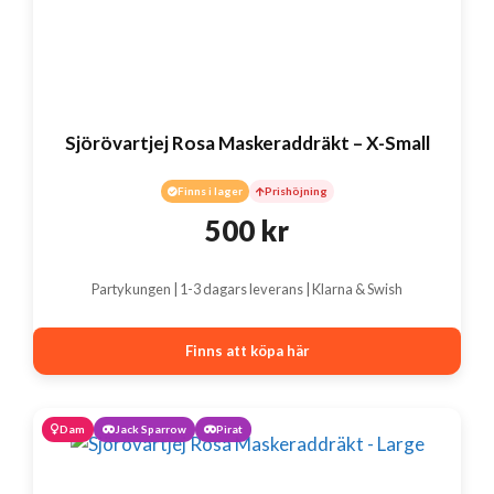
Sjörövartjej Rosa Maskeraddräkt – X-Small
Finns i lager
Prishöjning
500
kr
Partykungen | 1-3 dagars leverans | Klarna & Swish
Finns att köpa här
Dam
Jack Sparrow
Pirat