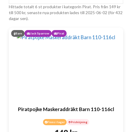
Hittade totalt 6 st produkter i kategorin Pirat. Pris från
149
kr
till
500
kr
, senaste nya produkten lades till 2025-06-02 (för 432
dagar sen).
Barn
Jack Sparrow
Pirat
Piratpojke Maskeraddräkt Barn 110-116cl
Finns i lager
Prishöjning