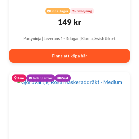
Finns i lager
Prishöjning
149
kr
Partyninja | Leverans 1 - 3 dagar | Klarna, Swish & kort
Finns att köpa här
Dam
Jack Sparrow
Pirat