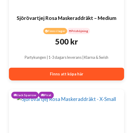
Sjörövartjej Rosa Maskeraddräkt – Medium
Finns i lager
Prishöjning
500
kr
Partykungen | 1-3 dagars leverans | Klarna & Swish
Finns att köpa här
Jack Sparrow
Pirat