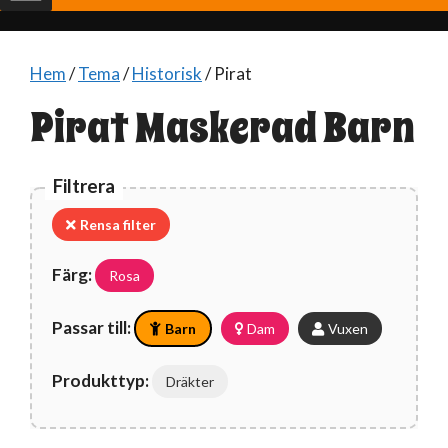
Hem
/
Tema
/
Historisk
/ Pirat
Pirat Maskerad Barn
Filtrera
Rensa filter
Färg:
Rosa
Passar till:
Barn
Dam
Vuxen
Produkttyp:
Dräkter